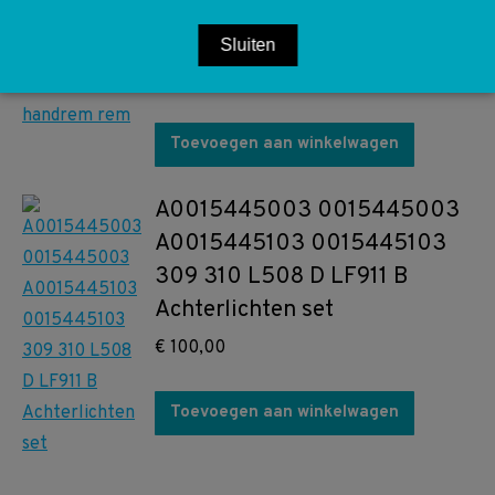
W611 208 210 TN Stel arm
handrem rem
Sluiten
€
15,00
Toevoegen aan winkelwagen
A0015445003 0015445003
A0015445103 0015445103
309 310 L508 D LF911 B
Achterlichten set
€
100,00
Toevoegen aan winkelwagen