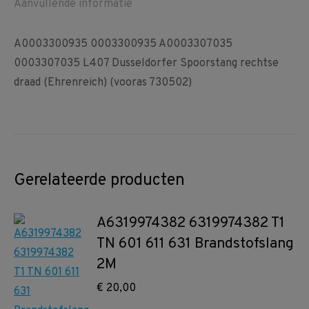
Aanvullende informatie
A0003300935 0003300935 A0003307035
0003307035 L407 Dusseldorfer Spoorstang rechtse
draad (Ehrenreich) (vooras 730502)
Gerelateerde producten
A6319974382 6319974382 T1
TN 601 611 631 Brandstofslang
2M
€
20,00