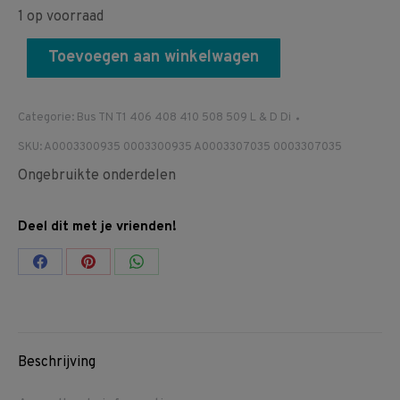
1 op voorraad
Toevoegen aan winkelwagen
Categorie:
Bus TN T1 406 408 410 508 509 L & D Di
SKU:
A0003300935 0003300935 A0003307035 0003307035
Ongebruikte onderdelen
Deel dit met je vrienden!
Share
Share
Share
on
on
on
Facebook
Pinterest
WhatsApp
Beschrijving