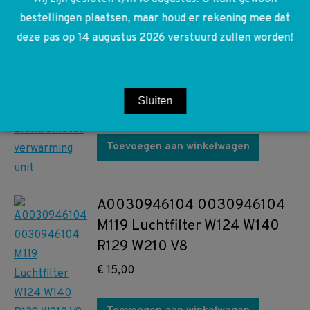
bestellingen plaatsen, maar houd er rekening mee dat
deze pas op 14 augustus 2026 verstuurd zullen worden!
A1408203542 1408203542
W140 S-klasse Elektromotor
verwarming unit
Sluiten
€
110,00
Toevoegen aan winkelwagen
A0030946104 0030946104
M119 Luchtfilter W124 W140
R129 W210 V8
€
15,00