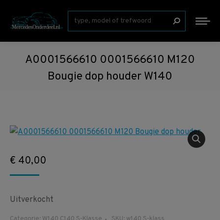
Zoeken:
A0001566610 0001566610 M120
Bougie dop houder W140
€
40,00
Uitverkocht
Categorie:
W140 C140 S-Klasse
SKU:
w140 S-klass