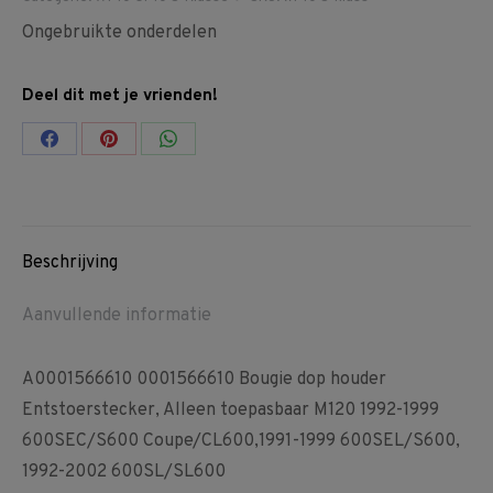
Ongebruikte onderdelen
Deel dit met je vrienden!
Share
Share
Share
on
on
on
Facebook
Pinterest
WhatsApp
Beschrijving
Aanvullende informatie
A0001566610 0001566610 Bougie dop houder
Entstoerstecker, Alleen toepasbaar M120 1992-1999
600SEC/S600 Coupe/CL600,1991-1999 600SEL/S600,
1992-2002 600SL/SL600