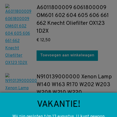
A6011800009 6061800009
OM601 602 604 605 606 661
662 Knecht Oliefilter OX123
1D2X
€
12,50
Toevoegen aan winkelwagen
N910139000000 Xenon Lamp
W140 W163 R170 W202 W203
W208 W210 W220
€
VAKANTIE!
85,00
Wij zijn gesloten t/m 13 augustus. U kunt gewoon
Toevoegen aan winkelwagen