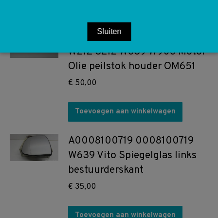
Toevoegen aan winkelwagen
Sluiten
A6510101366 6510101366
W212 S212 W639 W906 Motor
Olie peilstok houder OM651
€
50,00
Toevoegen aan winkelwagen
A0008100719 0008100719
W639 Vito Spiegelglas links
bestuurderskant
€
35,00
Toevoegen aan winkelwagen