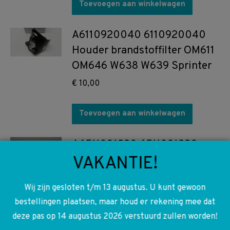
Toevoegen aan winkelwagen
A6110920040 6110920040
Houder brandstoffilter OM611
OM646 W638 W639 Sprinter
€
10,00
Toevoegen aan winkelwagen
A6511801220 6511801220
VAKANTIE!
Smeerolie leiding OM651
W204 W212 W639 W906
Wij zijn gesloten t/m 13 augustus. U kunt gewoon
Sprinter
bestellingen plaatsen, maar houd er rekening mee dat
€
45,00
deze pas op 14 augustus 2026 verstuurd zullen worden!