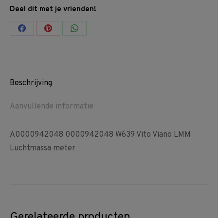
Deel dit met je vrienden!
Share
Share
Share
on
on
on
Facebook
Pinterest
WhatsApp
Beschrijving
Aanvullende informatie
A0000942048 0000942048 W639 Vito Viano LMM
Luchtmassa meter
Gerelateerde producten