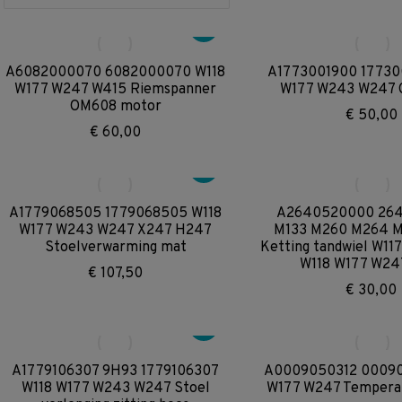
A6082000070 6082000070 W118
A1773001900 17730
W177 W247 W415 Riemspanner
W177 W243 W247 G
OM608 motor
€
50,00
€
60,00
A1779068505 1779068505 W118
A2640520000 26
W177 W243 W247 X247 H247
M133 M260 M264 
Stoelverwarming mat
Ketting tandwiel W1
W118 W177 W24
€
107,50
€
30,00
A1779106307 9H93 1779106307
A0009050312 00090
W118 W177 W243 W247 Stoel
W177 W247 Temperat