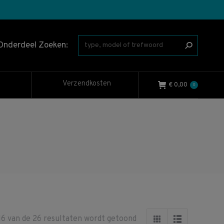
Onderdeel Zoeken:
Verzendkosten
€
0,00
0
Gesorteerd
16 van de 26 resultaten wordt getoond