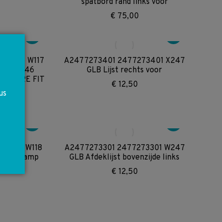
spatbord rand links voor
€
75,00
37505 W117
A2477273401 2477273401 X247
W243 W246
GLB Lijst rechts voor
del TIRE FIT
€
12,50
us
68405 W118
A2477273301 2477273301 W247
or koplamp
GLB Afdeklijst bovenzijde links
et
€
12,50