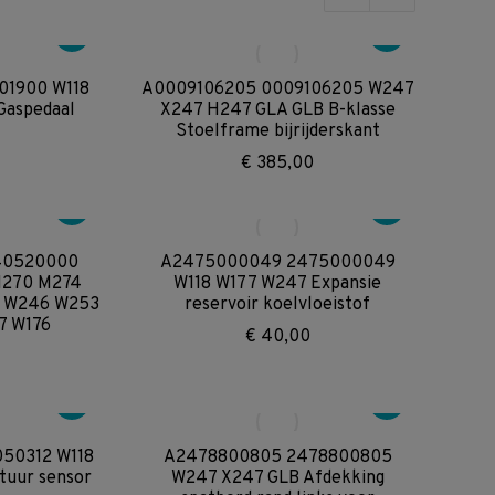
op
nieuwste
01900 W118
A0009106205 0009106205 W247
aspedaal
X247 H247 GLA GLB B-klasse
Stoelframe bijrijderskant
€
385,00
40520000
A2475000049 2475000049
M270 M274
W118 W177 W247 Expansie
17 W246 W253
reservoir koelvloeistof
7 W176
€
40,00
50312 W118
A2478800805 2478800805
uur sensor
W247 X247 GLB Afdekking