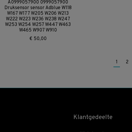
A0999057900 0999057900
Druksensor sensor Adblue W118
W167 W177 W205 W206 W213
W222 W223 W236 W238 W247
W253 W254 W257 W447 W463
W465 W907 W910
€
50,00
1
2
Klantgedeelte