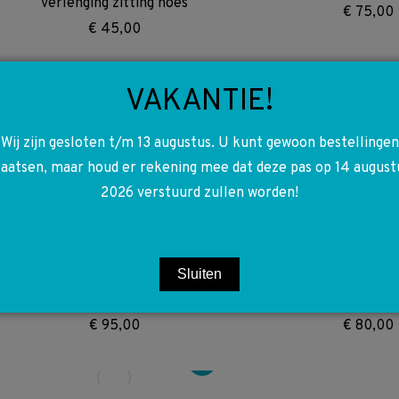
verlenging zitting hoes
€
75,00
€
45,00
VAKANTIE!
A2478140400 2478140400
A0005837505 00058
W247 GLB X247 Kofferruimte
W118 W176 W177 
Wij zijn gesloten t/m 13 augustus. U kunt gewoon bestellingen
mat bagageruimtebak
W247 Band afdichtmid
navulling
laatsen, maar houd er rekening mee dat deze pas op 14 august
€
65,00
€
30,00
2026 verstuurd zullen worden!
A2474703200 2474703200 W118
A1779068405 17790
Sluiten
W177 W247 Brandstofpomp in
W247 W177 Ventilat
tank met vlotter
reparatie s
€
95,00
€
80,00