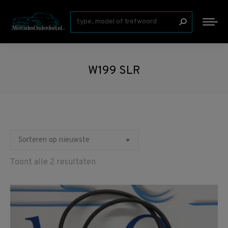
Zoeken:
W199 SLR
Gesorteerd
Toont alle 2 resultaten
op
nieuwste