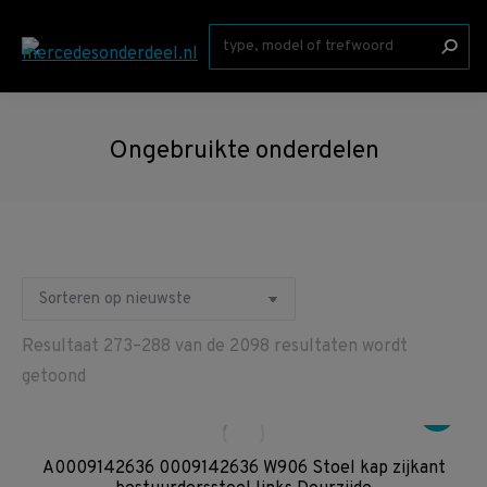
Zoeken:
Ongebruikte onderdelen
Resultaat 273–288 van de 2098 resultaten wordt
Gesorteerd
getoond
op
nieuwste
A0009142636 0009142636 W906 Stoel kap zijkant