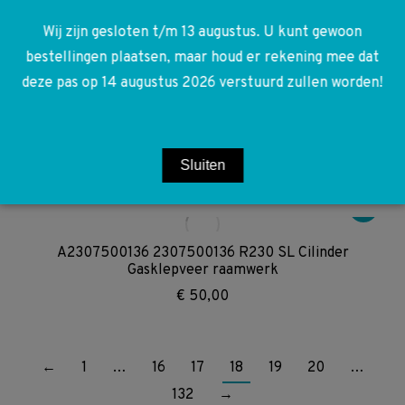
A2538172400 2538172400 W167 GLE W253 GLC Type
Teken 4 MATIC
Wij zijn gesloten t/m 13 augustus. U kunt gewoon
€
35,00
bestellingen plaatsen, maar houd er rekening mee dat
deze pas op 14 augustus 2026 verstuurd zullen worden!
A2468600200 2468600200 W117 W156 W176 W246
Drukregelaar reservoir
Sluiten
€
130,00
A2307500136 2307500136 R230 SL Cilinder
Gasklepveer raamwerk
€
50,00
←
1
…
16
17
18
19
20
…
132
→