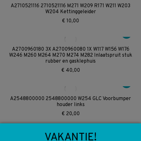
A2710521116 2710521116 M271 W209 R171 W211 W203
W204 Kettinggeleider
€
10,00
A2700960180 3X A2700960080 1X W117 W156 W176
W246 M260 M264 M270 M274 M282 Inlaatspruit stuk
rubber en gasklephuis
€
40,00
A2548800000 2548800000 W254 GLC Voorbumper
houder links
€
20,00
VAKANTIE!