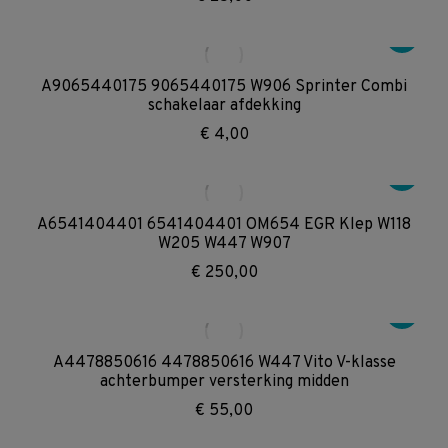
A9065440175 9065440175 W906 Sprinter Combi
schakelaar afdekking
€
4,00
A6541404401 6541404401 OM654 EGR Klep W118
W205 W447 W907
€
250,00
A4478850616 4478850616 W447 Vito V-klasse
achterbumper versterking midden
€
55,00