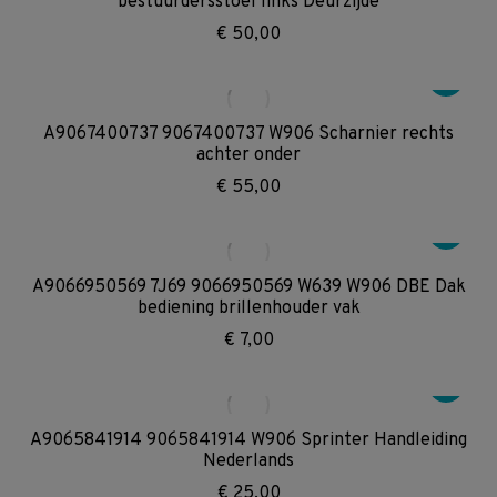
bestuurdersstoel links Deurzijde
€
50,00
A9067400737 9067400737 W906 Scharnier rechts
achter onder
€
55,00
A9066950569 7J69 9066950569 W639 W906 DBE Dak
bediening brillenhouder vak
€
7,00
A9065841914 9065841914 W906 Sprinter Handleiding
Nederlands
€
25,00