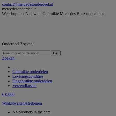
Skip
contact@mercedesonderdeel.nl
to
mercedesonderdeel.nl
content
Webshop met Nieuw en Gebruikte Mercedes Benz onderdelen.
Onderdeel Zoeken:
Zoeken:
Zoeken
Gebruikte onderdelen
Leveringscondities
Ongebruikte onderdelen
Verzendkosten
€
0,00
0
Winkelwagen
Afrekenen
No products in the cart.