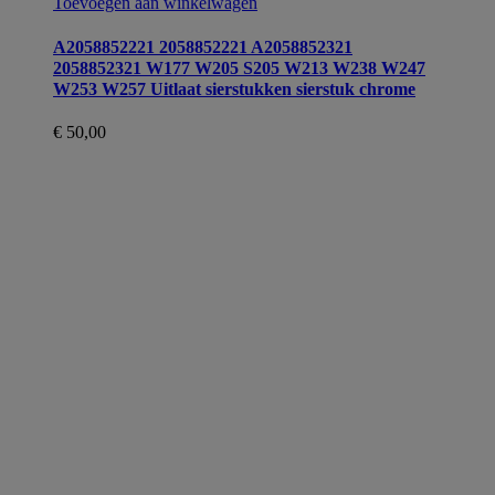
Toevoegen aan winkelwagen
A2058852221 2058852221 A2058852321
2058852321 W177 W205 S205 W213 W238 W247
W253 W257 Uitlaat sierstukken sierstuk chrome
€
50,00