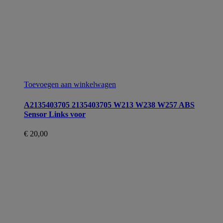
Toevoegen aan winkelwagen
A2135403705 2135403705 W213 W238 W257 ABS
Sensor Links voor
€
20,00