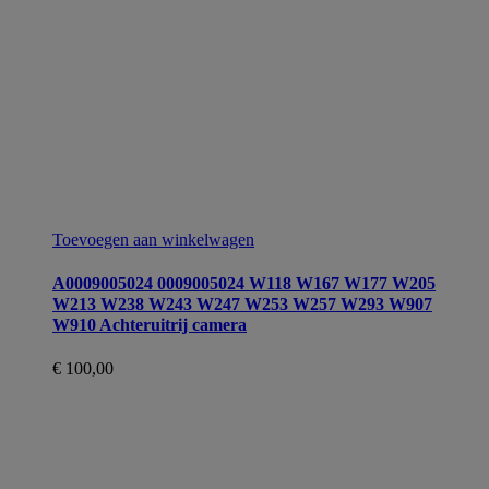
Toevoegen aan winkelwagen
A0009005024 0009005024 W118 W167 W177 W205
W213 W238 W243 W247 W253 W257 W293 W907
W910 Achteruitrij camera
€
100,00