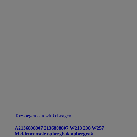
Toevoegen aan winkelwagen
A2136808807 2136808807 W213 238 W257
Middenconsole opbergbak opbergvak