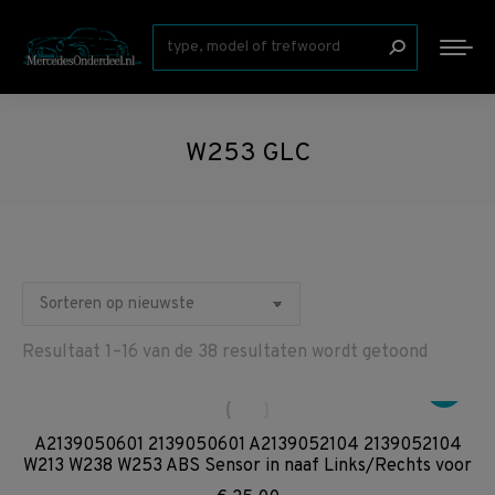
Zoeken:
W253 GLC
Gesorte
Resultaat 1–16 van de 38 resultaten wordt getoond
op
nieuwst
A2139050601 2139050601 A2139052104 2139052104
W213 W238 W253 ABS Sensor in naaf Links/Rechts voor