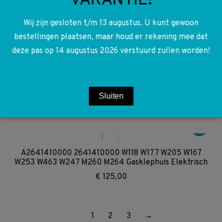
VAKANTIE!
A2649061200 2649061200 W118 W177 W205 W167
W253 W463 W247 M260 M264 Bobine
Wij zijn gesloten t/m 13 augustus. U kunt gewoon
€
30,00
bestellingen plaatsen, maar houd er rekening mee dat
deze pas op 14 augustus 2026 verstuurd zullen worden!
A2641800000 2641800000 W118 W177 W205 W167
W253 W463 W247 M260 M264 Vacuümpomp
Vacumpomp
Sluiten
€
95,00
A2641410000 2641410000 W118 W177 W205 W167
W253 W463 W247 M260 M264 Gasklephuis Elektrisch
€
125,00
1
2
3
→