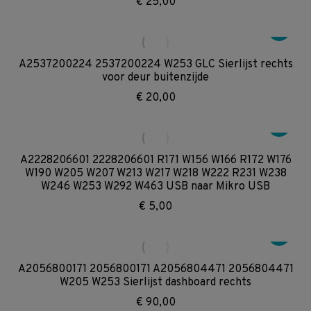
€
25,00
A2537200224 2537200224 W253 GLC Sierlijst rechts
voor deur buitenzijde
€
20,00
A2228206601 2228206601 R171 W156 W166 R172 W176
W190 W205 W207 W213 W217 W218 W222 R231 W238
W246 W253 W292 W463 USB naar Mikro USB
€
5,00
A2056800171 2056800171 A2056804471 2056804471
W205 W253 Sierlijst dashboard rechts
€
90,00