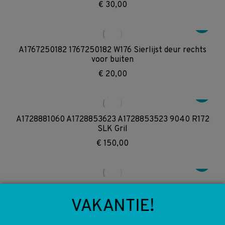
€
30,00
A1767250182 1767250182 W176 Sierlijst deur rechts
voor buiten
€
20,00
A1728881060 A1728853623 A1728853523 9040 R172
SLK Gril
€
150,00
A1268171115 1268171115 W126 Turbodiesel type teken
VAKANTIE!
€
20,00