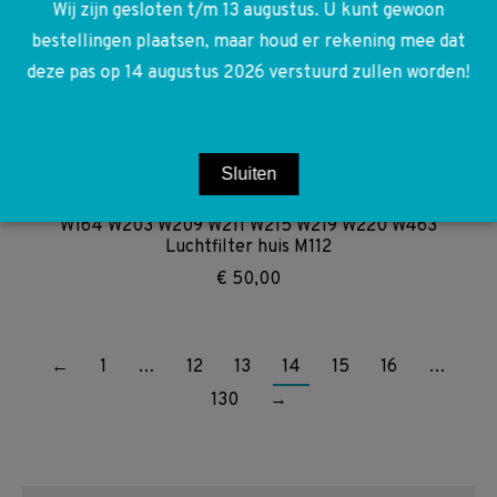
Wij zijn gesloten t/m 13 augustus. U kunt gewoon
bestellingen plaatsen, maar houd er rekening mee dat
A1245801003 1245801003 W124 W126 W201
deze pas op 14 augustus 2026 verstuurd zullen worden!
Gereedschap set incl tas
€
125,00
Sluiten
A1120901101 1120901101 A1120100467 1120100467 R230
W164 W203 W209 W211 W215 W219 W220 W463
Luchtfilter huis M112
€
50,00
←
1
…
12
13
14
15
16
…
130
→