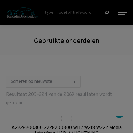
Zoeken:
Gebruikte onderdelen
Resultaat 209–224 van de 2069 resultaten wordt
Gesorteerd
getoond
op
nieuwste
A2228200300 2228200300 W117 W218 W222 Media