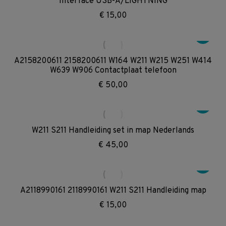
Interface USB-A/LIGHTNING
€
15,00
A2158200611 2158200611 W164 W211 W215 W251 W414
W639 W906 Contactplaat telefoon
€
50,00
W211 S211 Handleiding set in map Nederlands
€
45,00
A2118990161 2118990161 W211 S211 Handleiding map
€
15,00