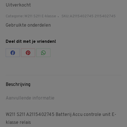
Uitverkocht
Categorie:
W211 S211 E-klasse
SKU:
A2115402745 2115402745
Gebruikte onderdelen
Deel dit met je vrienden!
Share
Share
Share
on
on
on
Facebook
Pinterest
WhatsApp
Beschrijving
Aanvullende informatie
W211 S211 A2115402745 Batterij Accu controle unit E-
klasse relais