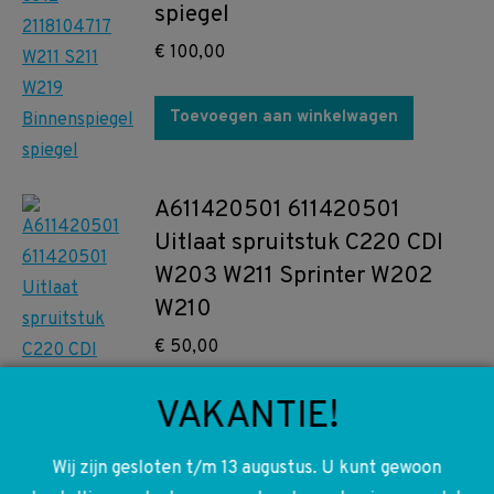
spiegel
€
100,00
Toevoegen aan winkelwagen
A611420501 611420501
Uitlaat spruitstuk C220 CDI
W203 W211 Sprinter W202
W210
€
50,00
VAKANTIE!
Toevoegen aan winkelwagen
Wij zijn gesloten t/m 13 augustus. U kunt gewoon