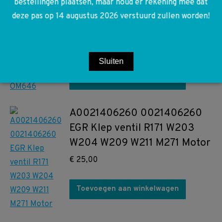
W906 W211 W203 W204
bestellingen plaatsen, maar houd er rekening mee dat
deze pas op 14 augustus 2026 verstuurd zullen worden!
W639 Klep regelaar leiding
wahler 00005320 OM646
€
50,00
Sluiten
Toevoegen aan winkelwagen
A0021406260 0021406260
EGR Klep ventil R171 W203
W204 W209 W211 M271 Motor
€
25,00
Toevoegen aan winkelwagen