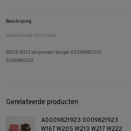
on
on
on
Facebook
Pinterest
WhatsApp
Beschrijving
Aanvullende informatie
W205 W213 Vergrendel beugel A2058980032
2058980032
Gerelateerde producten
A0009821923 0009821923
W167 W205 W213 W217 W222