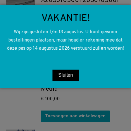
A2056703001 2056703001
W205 Cabrio Afdichtrail
VAKANTIE!
rechts boven AMG Line
€
75,00
Wij zijn gesloten t/m 13 augustus. U kunt gewoon
bestellingen plaatsen, maar houd er rekening mee dat
Toevoegen aan winkelwagen
deze pas op 14 augustus 2026 verstuurd zullen worden!
A2059055201 2059055201
W205 W253 Schakelblok
Sluiten
middenconsole Navigatie
Media
€
100,00
Toevoegen aan winkelwagen