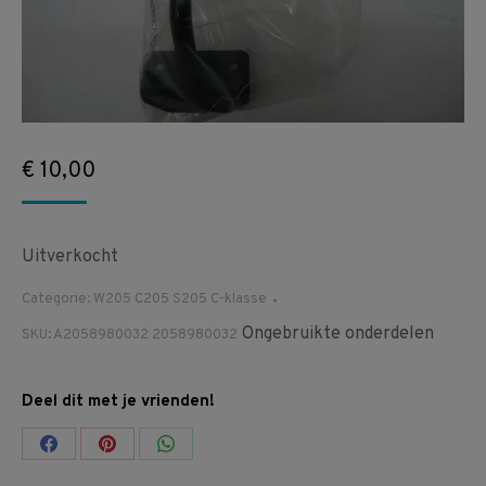
€
10,00
Uitverkocht
Categorie:
W205 C205 S205 C-klasse
Ongebruikte onderdelen
SKU:
A2058980032 2058980032
Deel dit met je vrienden!
Share
Share
Share