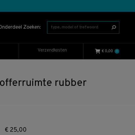
Onderdeel Zoeken:
Verzendkosten
€
0,00
0
fferruimte rubber
€
25,00