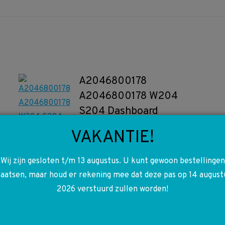
A2046800178
A2046800178 W204
S204 Dashboard
afdekkap
VAKANTIE!
€
5,00
Wij zijn gesloten t/m 13 augustus. U kunt gewoon bestellingen
Toevoegen aan winkelwagen
laatsen, maar houd er rekening mee dat deze pas op 14 august
2026 verstuurd zullen worden!
A0041533228