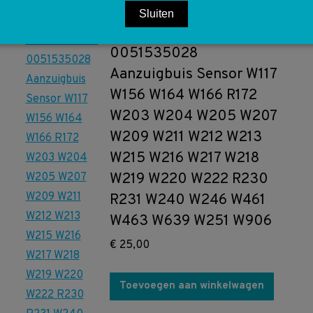
0041533228
Sluiten
A0051535028
0051535028
Aanzuigbuis Sensor W117
W156 W164 W166 R172
W203 W204 W205 W207
W209 W211 W212 W213
W215 W216 W217 W218
W219 W220 W222 R230
R231 W240 W246 W461
W463 W639 W251 W906
€
25,00
Toevoegen aan winkelwagen