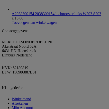
A2038300154 2038300154 luchtrooster links W203 S203
€
15,00
Toevoegen aan winkelwagen
Contactgegevens
MERCEDESONDERDEEL.NL
Akerstraat Noord 52A
6431 HN Hoensbroek
Limburg Nederland
KVK: 62180819
BTW: 156986887B01
Klantgedeelte
Winkelmand
Afrekenen
Mijn Account