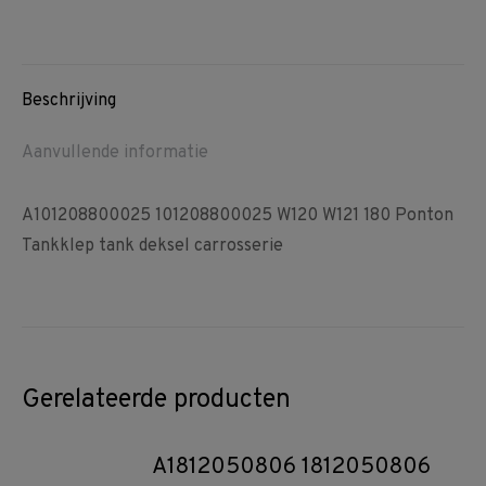
on
on
on
Facebook
Pinterest
WhatsApp
Beschrijving
Aanvullende informatie
A101208800025 101208800025 W120 W121 180 Ponton
Tankklep tank deksel carrosserie
Gerelateerde producten
A1812050806 1812050806