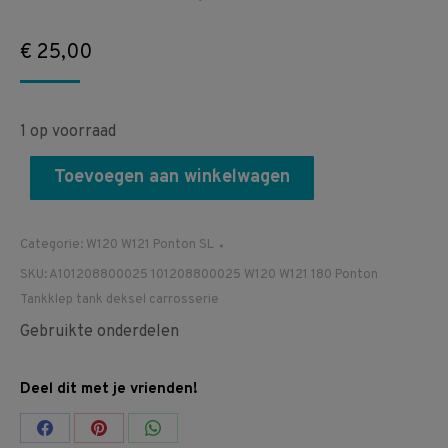
€
25,00
1 op voorraad
Toevoegen aan winkelwagen
Categorie:
W120 W121 Ponton SL
SKU:
A101208800025 101208800025 W120 W121 180 Ponton
Tankklep tank deksel carrosserie
Gebruikte onderdelen
Deel dit met je vrienden!
Share
Share
Share