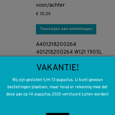
voor/achter
€
35,00
Toevoegen aan winkelwagen
A401218200264
401218200264 W121 190SL
Ponton achterlicht koplamp
VAKANTIE!
lens glas rood
€
35,00
Wij zijn gesloten t/m 13 augustus. U kunt gewoon
bestellingen plaatsen, maar houd er rekening mee dat
Toevoegen aan winkelwagen
deze pas op 14 augustus 2026 verstuurd zullen worden!
A0001517701 0001517701 ejd
18 12 r29 0001354004 W110