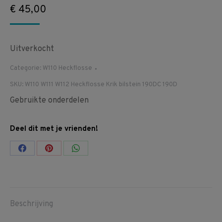
€
45,00
Uitverkocht
Categorie:
W110 Heckflosse
SKU:
W110 W111 W112 Heckflosse Krik bilstein 190DC 190D
Gebruikte onderdelen
Deel dit met je vrienden!
Share
Share
Share
on
on
on
Facebook
Pinterest
WhatsApp
Beschrijving