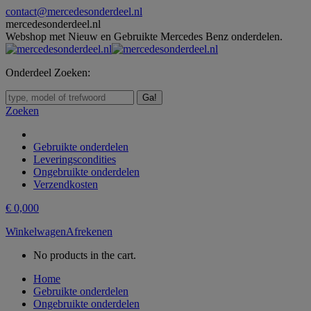
Skip
contact@mercedesonderdeel.nl
to
mercedesonderdeel.nl
content
Webshop met Nieuw en Gebruikte Mercedes Benz onderdelen.
Onderdeel Zoeken:
Zoeken:
Zoeken
Gebruikte onderdelen
Leveringscondities
Ongebruikte onderdelen
Verzendkosten
€
0,00
0
Winkelwagen
Afrekenen
No products in the cart.
Home
Gebruikte onderdelen
Ongebruikte onderdelen