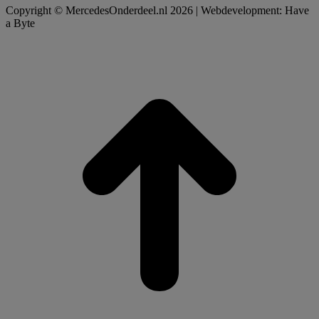
Copyright © MercedesOnderdeel.nl 2026 | Webdevelopment: Have
a Byte
t
T