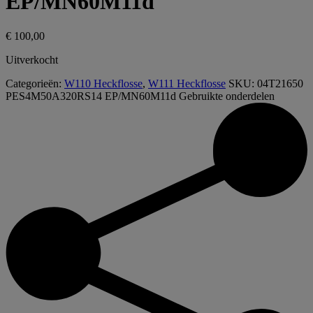
EP/MN60M11d
€
100,00
Uitverkocht
Categorieën:
W110 Heckflosse
,
W111 Heckflosse
SKU:
04T21650
PES4M50A320RS14 EP/MN60M11d
Gebruikte onderdelen