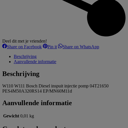
Deel dit met je vrienden!
Share
Share
Share
Share on Facebook
Pin it
Share on WhatsApp
on
on
on
Facebook
Pinterest
WhatsApp
Beschrijving
Aanvullende informatie
Beschrijving
W110 W111 Bosch Diesel inspuit injectie pomp 04T21650
PES4M50A320RS14 EP/MN60M11d
Aanvullende informatie
Gewicht
0,01 kg