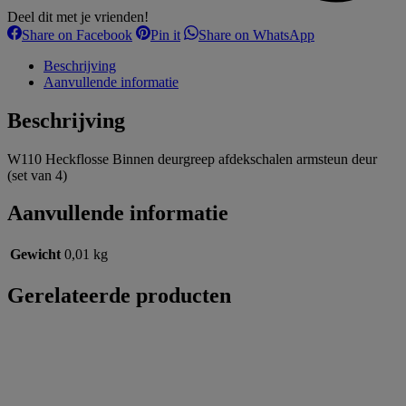
Deel dit met je vrienden!
Share
Share
Share
Share on Facebook
Pin it
Share on WhatsApp
on
on
on
Facebook
Pinterest
WhatsApp
Beschrijving
Aanvullende informatie
Beschrijving
W110 Heckflosse Binnen deurgreep afdekschalen armsteun deur
(set van 4)
Aanvullende informatie
Gewicht
0,01 kg
Gerelateerde producten