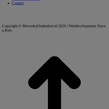
Contact
Copyright © MercedesOnderdeel.nl 2026 | Webdevelopment: Have
a Byte
t
T