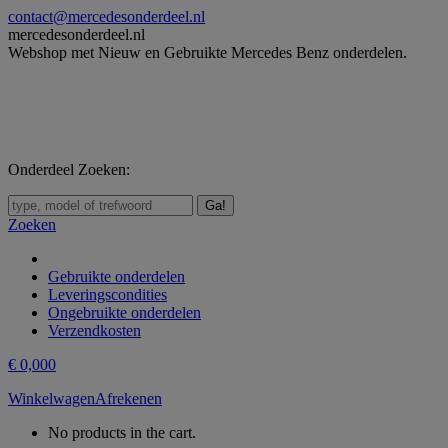
Skip
contact@mercedesonderdeel.nl
to
mercedesonderdeel.nl
content
Webshop met Nieuw en Gebruikte Mercedes Benz onderdelen.
Onderdeel Zoeken:
Zoeken:
Zoeken
Gebruikte onderdelen
Leveringscondities
Ongebruikte onderdelen
Verzendkosten
€
0,00
0
Winkelwagen
Afrekenen
No products in the cart.