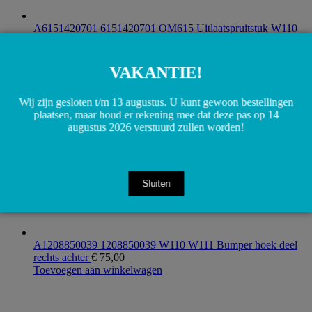
A6151420701 6151420701 OM615 Uitlaatspruitstuk W110
W121
€
100,00
Toevoegen aan winkelwagen
VAKANTIE!
Wij zijn gesloten t/m 13 augustus. U kunt gewoon bestellingen
plaatsen, maar houd er rekening mee dat deze pas op 14
augustus 2026 verstuurd zullen worden!
Sluiten
A1208850039 1208850039 W110 W111 Bumper hoek deel
rechts achter
€
75,00
Toevoegen aan winkelwagen