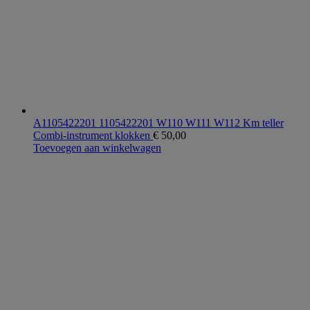
A1105422201 1105422201 W110 W111 W112 Km teller
Combi-instrument klokken
€
50,00
Toevoegen aan winkelwagen