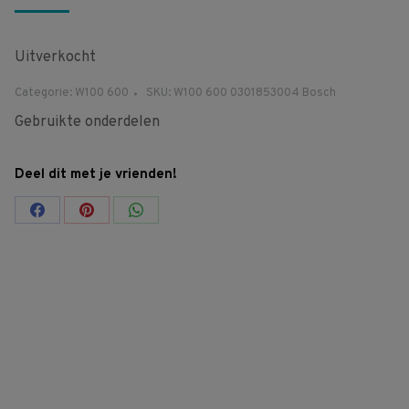
Uitverkocht
Categorie:
W100 600
SKU:
W100 600 0301853004 Bosch
Gebruikte onderdelen
Deel dit met je vrienden!
Share
Share
Share
on
on
on
Facebook
Pinterest
WhatsApp