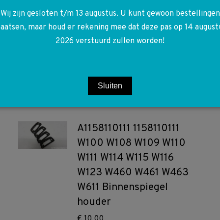
Wij zijn gesloten t/m 13 augustus. U kunt gewoon bestellingen
laatsen, maar houd er rekening mee dat deze pas op 14 august
53004 Bosch
2026 verstuurd zullen worden!
Sluiten
A1158110111 1158110111
W100 W108 W109 W110
W111 W114 W115 W116
W123 W460 W461 W463
W611 Binnenspiegel
houder
€
10,00