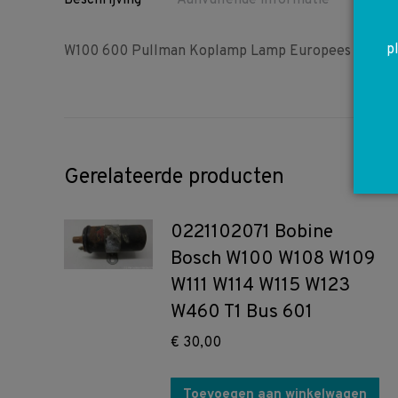
Beschrijving
Aanvullende informatie
p
W100 600 Pullman Koplamp Lamp Europees 03018
Gerelateerde producten
0221102071 Bobine
Bosch W100 W108 W109
W111 W114 W115 W123
W460 T1 Bus 601
€
30,00
Toevoegen aan winkelwagen