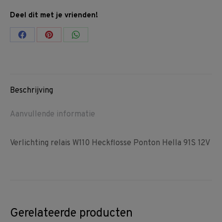
Deel dit met je vrienden!
Share
Share
Share
on
on
on
Facebook
Pinterest
WhatsApp
Beschrijving
Aanvullende informatie
Verlichting relais W110 Heckflosse Ponton Hella 91S 12V
Gerelateerde producten