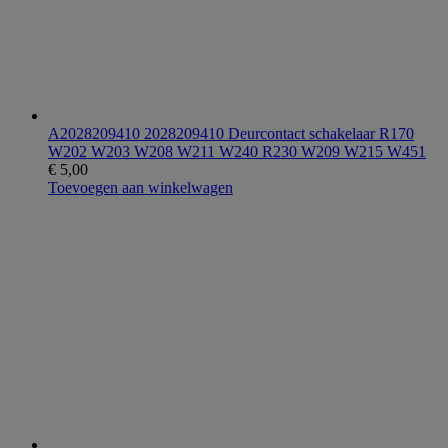
A2028209410 2028209410 Deurcontact schakelaar R170
W202 W203 W208 W211 W240 R230 W209 W215 W451
€
5,00
Toevoegen aan winkelwagen