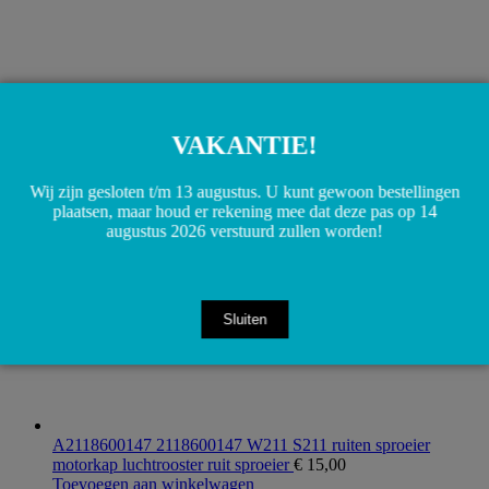
A2117400493 2117400493 S211 E-klasse Kofferdeksel
achterklep greep chrome
€
20,00
VAKANTIE!
Toevoegen aan winkelwagen
Wij zijn gesloten t/m 13 augustus. U kunt gewoon bestellingen
plaatsen, maar houd er rekening mee dat deze pas op 14
augustus 2026 verstuurd zullen worden!
Sluiten
A2118600147 2118600147 W211 S211 ruiten sproeier
motorkap luchtrooster ruit sproeier
€
15,00
Toevoegen aan winkelwagen