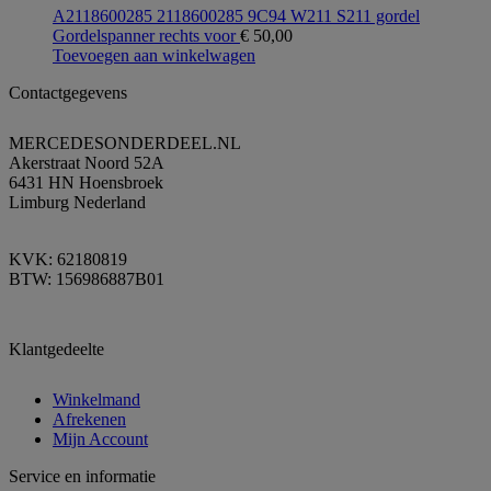
A2118600285 2118600285 9C94 W211 S211 gordel
Gordelspanner rechts voor
€
50,00
Toevoegen aan winkelwagen
Contactgegevens
MERCEDESONDERDEEL.NL
Akerstraat Noord 52A
6431 HN Hoensbroek
Limburg Nederland
KVK: 62180819
BTW: 156986887B01
Klantgedeelte
Winkelmand
Afrekenen
Mijn Account
Service en informatie