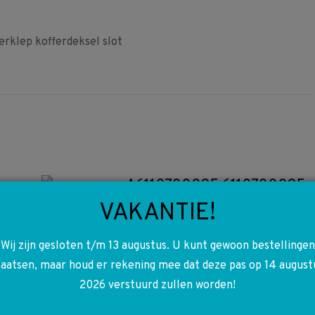
rklep kofferdeksel slot
A6110700095 6110700095
A6110700495 OM611 W202
VAKANTIE!
W210 W638 Vito V-klasse
Wij zijn gesloten t/m 13 augustus. U kunt gewoon bestellingen
Sprinter W901/W904
laatsen, maar houd er rekening mee dat deze pas op 14 august
Brandstofrail verdeler
2026 verstuurd zullen worden!
€
500,00