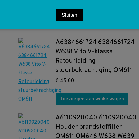
Toevoegen aan winkelwagen
Sluiten
A6384661724 6384661724
W638 Vito V-klasse
Retourleiding
stuurbekrachtiging OM611
€
45,00
Toevoegen aan winkelwagen
A6110920040 6110920040
Houder brandstoffilter
OM611 OM646 W638 W639