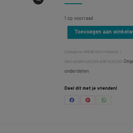
1 op voorraad
Toevoegen aan winkel
Categorie:
W638 Vito V-Klasse
Onge
SKU:
A6387430235 6387430235
onderdelen
Deel dit met je vrienden!
Share
Share
Share
on
on
on
Facebook
Pinterest
WhatsApp