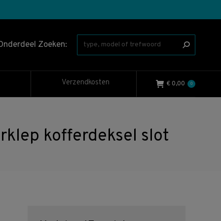
Onderdeel Zoeken:
Verzendkosten
€
0,00
0
lep kofferdeksel slot