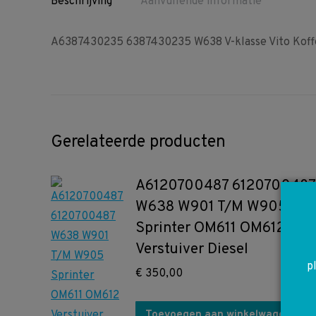
Beschrijving
Aanvullende informatie
A6387430235 6387430235 W638 V-klasse Vito Koffe
Gerelateerde producten
A6120700487 6120700487
W638 W901 T/M W905
Sprinter OM611 OM612
Verstuiver Diesel
p
€
350,00
Toevoegen aan winkelwagen