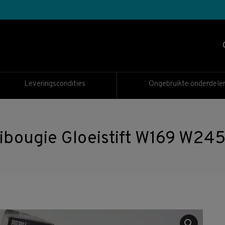
Leveringscondities
Ongebruikte onderdele
bougie Gloeistift W169 W245