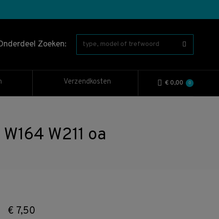
Onderdeel Zoeken:
n
Verzendkosten
€
0,00
0
 W164 W211 oa
€
7,50