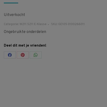
Uitverkocht
Categorie:
W211 S211 E-Klasse
SKU:
GE105 0100266011
Ongebruikte onderdelen
Deel dit met je vrienden!
Share
Share
Share
on
on
on
Facebook
Pinterest
WhatsApp