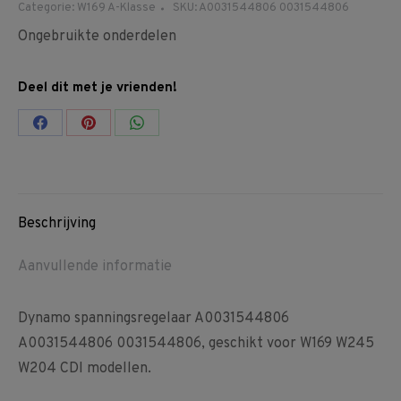
Categorie:
W169 A-Klasse
SKU:
A0031544806 0031544806
Ongebruikte onderdelen
Deel dit met je vrienden!
Share
Share
Share
on
on
on
Facebook
Pinterest
WhatsApp
Beschrijving
Aanvullende informatie
Dynamo spanningsregelaar A0031544806
A0031544806 0031544806, geschikt voor W169 W245
W204 CDI modellen.