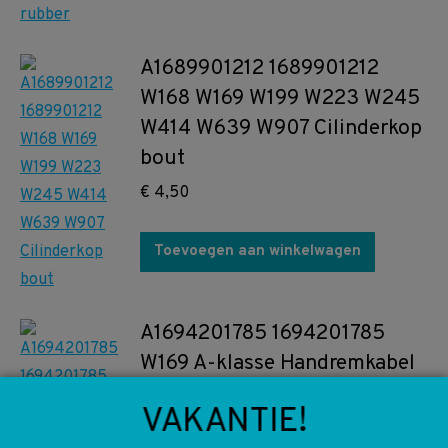
A1689901212 1689901212
W168 W169 W199 W223 W245
W414 W639 W907 Cilinderkop
bout
€
4,50
Toevoegen aan winkelwagen
A1694201785 1694201785
W169 A-klasse Handremkabel
voorzijde
VAKANTIE!
€
30,00