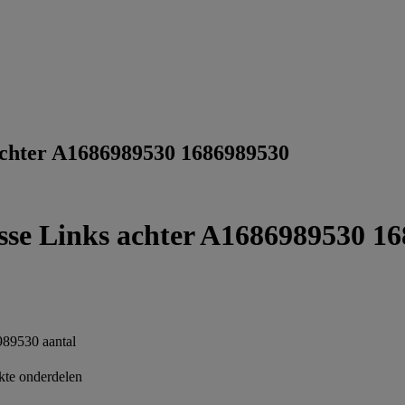
 achter A1686989530 1686989530
sse Links achter A1686989530 1
989530 aantal
te onderdelen