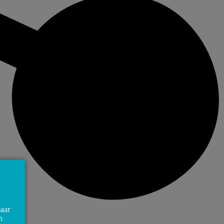
maar
n