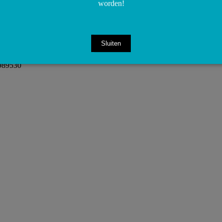
worden!
Sluiten
6989530