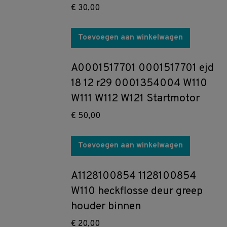
€
30,00
Toevoegen aan winkelwagen
A0001517701 0001517701 ejd
18 12 r29 0001354004 W110
W111 W112 W121 Startmotor
€
50,00
Toevoegen aan winkelwagen
A1128100854 1128100854
W110 heckflosse deur greep
houder binnen
€
20,00