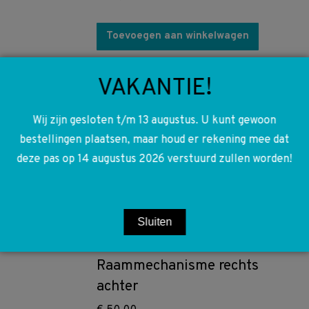
Toevoegen aan winkelwagen
A1107350102 1107350102
VAKANTIE!
W110 W111 W112 Heckflosse
Raammechanisme links achter
Wij zijn gesloten t/m 13 augustus. U kunt gewoon
bestellingen plaatsen, maar houd er rekening mee dat
€
50,00
deze pas op 14 augustus 2026 verstuurd zullen worden!
Toevoegen aan winkelwagen
A1107350202 1107350202
Sluiten
W110 W111 W112 Heckflosse
Raammechanisme rechts
achter