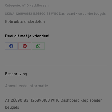
Categorie:
W110 Heckflosse
SKU:
A1126890183 1126890183 W110 Dashboard klep zonder beugels
Gebruikte onderdelen
Deel dit met je vrienden!
Share
Share
Share
on
on
on
Facebook
Pinterest
WhatsApp
Beschrijving
Aanvullende informatie
A1126890183 1126890183 W110 Dashboard klep zonder
beugels