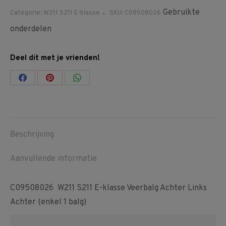
Gebruikte
Categorie:
W211 S211 E-klasse
SKU:
C09508026
onderdelen
Deel dit met je vrienden!
Share
Share
Share
on
on
on
Facebook
Pinterest
WhatsApp
Beschrijving
Aanvullende informatie
C09508026 W211 S211 E-klasse Veerbalg Achter Links
Achter (enkel 1 balg)