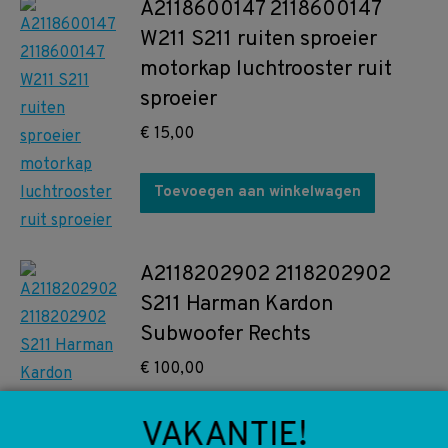
A2118600147 2118600147
W211 S211 ruiten sproeier
motorkap luchtrooster ruit
sproeier
€
15,00
Toevoegen aan winkelwagen
A2118202902 2118202902
S211 Harman Kardon
Subwoofer Rechts
€
100,00
VAKANTIE!
Toevoegen aan winkelwagen