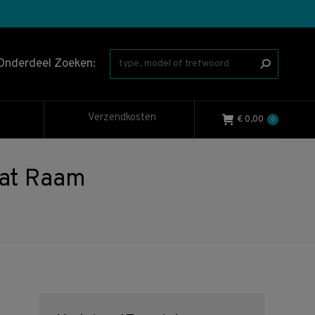
Onderdeel Zoeken:
Verzendkosten
€
0,00
0
at Raam