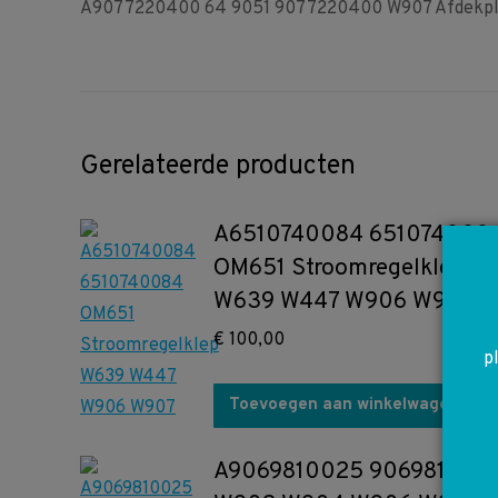
A9077220400 64 9051 9077220400 W907 Afdekplaa
Gerelateerde producten
A6510740084 651074008
OM651 Stroomregelklep
W639 W447 W906 W907
€
100,00
p
Toevoegen aan winkelwagen
A9069810025 906981002