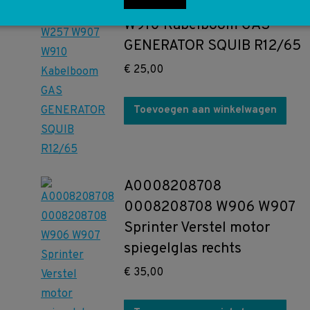
0045400605 W257 W907
W910 Kabelboom GAS
GENERATOR SQUIB R12/65
€
25,00
Toevoegen aan winkelwagen
A0008208708
0008208708 W906 W907
Sprinter Verstel motor
spiegelglas rechts
€
35,00