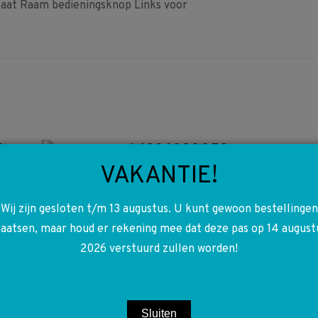
t Raam bedieningsknop Links voor
4
A6396020053
VAKANTIE!
6396020053 W639 W447
W910 Reservewiel beugel
Wij zijn gesloten t/m 13 augustus. U kunt gewoon bestellingen
€
2,50
laatsen, maar houd er rekening mee dat deze pas op 14 august
2026 verstuurd zullen worden!
Toevoegen aan winkelwagen
5
A0045400605
Sluiten