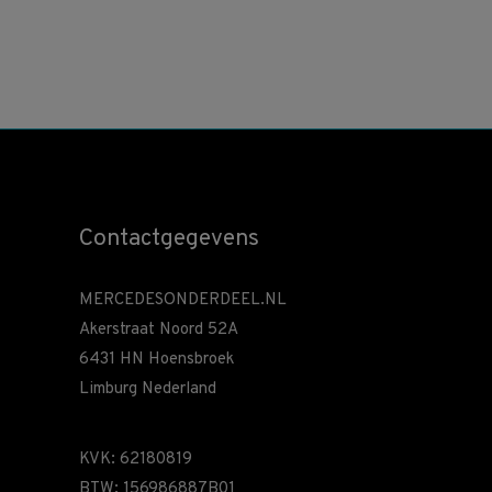
Contactgegevens
MERCEDESONDERDEEL.NL
Akerstraat Noord 52A
6431 HN Hoensbroek
Limburg Nederland
KVK: 62180819
BTW: 156986887B01