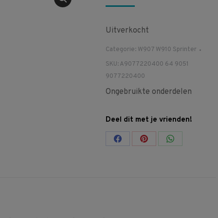
Uitverkocht
Categorie:
W907 W910 Sprinter
SKU:
A9077220400 64 9051
9077220400
Ongebruikte onderdelen
Deel dit met je vrienden!
Share
Share
Share
on
on
on
Facebook
Pinterest
WhatsApp