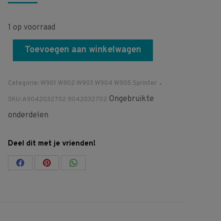
1 op voorraad
Toevoegen aan winkelwagen
Categorie:
W901 W902 W903 W904 W905 Sprinter
Ongebruikte
SKU:
A9042032702 9042032702
onderdelen
Deel dit met je vrienden!
Share
Share
Share
on
on
on
Facebook
Pinterest
WhatsApp