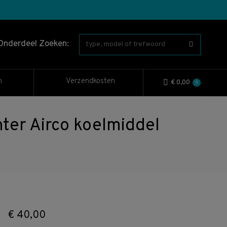
Onderdeel Zoeken:
n
Verzendkosten
€
0,00
0
r Airco koelmiddel
€
40,00