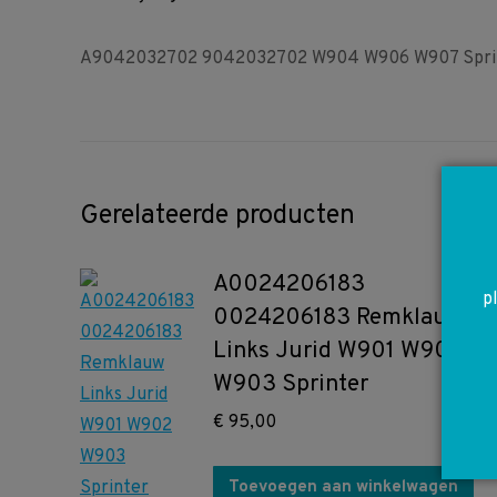
A9042032702 9042032702 W904 W906 W907 Sprinte
Gerelateerde producten
A0024206183
p
0024206183 Remklauw
Links Jurid W901 W902
W903 Sprinter
€
95,00
Toevoegen aan winkelwagen