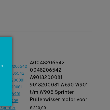
A0048206542
us
0048206542
A9018200081
9018200081 W690 W901
t/m W905 Sprinter
Ruitenwisser motor voor
€
220,00