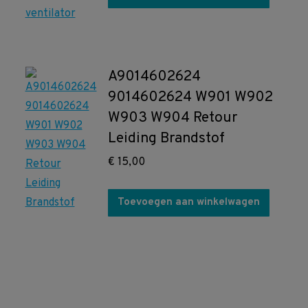
A9014602624
9014602624 W901 W902
W903 W904 Retour
Leiding Brandstof
€
15,00
Toevoegen aan winkelwagen