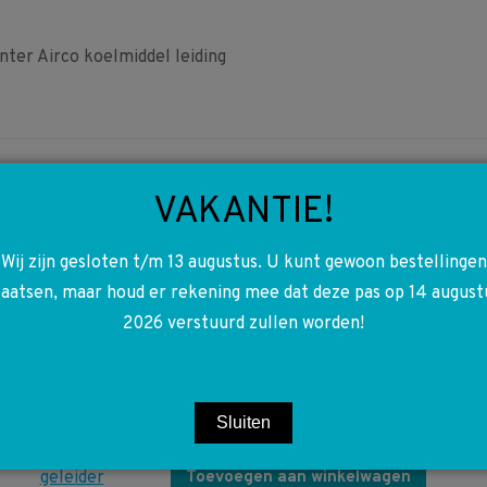
r Airco koelmiddel leiding
VAKANTIE!
Wij zijn gesloten t/m 13 augustus. U kunt gewoon bestellingen
A9015000131
laatsen, maar houd er rekening mee dat deze pas op 14 august
9015000131 W901 W902
2026 verstuurd zullen worden!
W904 Sprinter beugel
geleider ventilator
€
10,00
Sluiten
Toevoegen aan winkelwagen