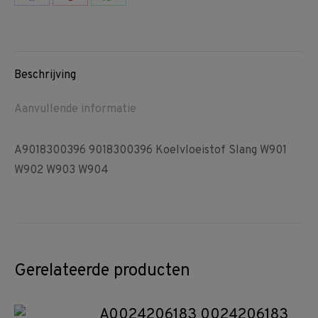
Share
Share
Share
on
on
on
Facebook
Pinterest
WhatsApp
Beschrijving
Aanvullende informatie
A9018300396 9018300396 Koelvloeistof Slang W901
W902 W903 W904
Gerelateerde producten
A0024206183 0024206183