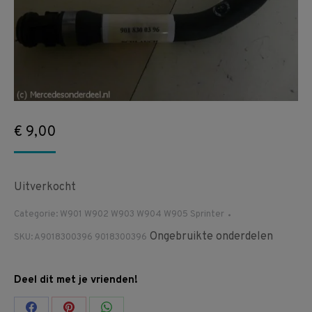
€
9,00
Uitverkocht
Categorie:
W901 W902 W903 W904 W905 Sprinter
Ongebruikte onderdelen
SKU:
A9018300396 9018300396
Deel dit met je vrienden!