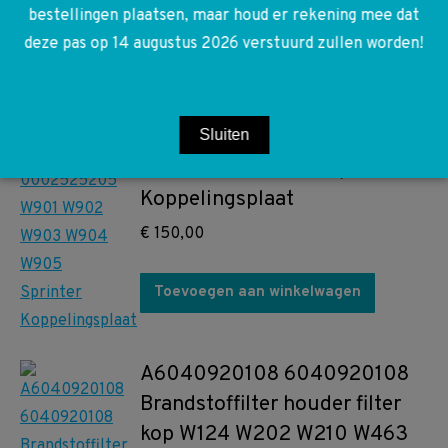
bestellingen plaatsen, maar houd er rekening mee dat
deze pas op 14 augustus 2026 verstuurd zullen worden!
A0002525205 80
Sluiten
0002525205 W901 W902
W903 W904 W905 Sprinter
Koppelingsplaat
€
150,00
Toevoegen aan winkelwagen
A6040920108 6040920108
Brandstoffilter houder filter
kop W124 W202 W210 W463