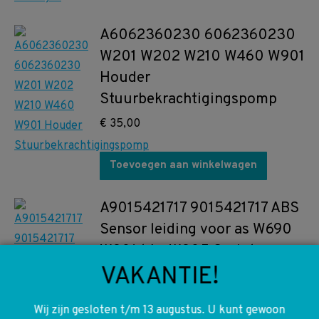
A6062360230 6062360230
W201 W202 W210 W460 W901
Houder
Stuurbekrachtigingspomp
€
35,00
Toevoegen aan winkelwagen
A9015421717 9015421717 ABS
Sensor leiding voor as W690
W901 t/m W905 Sprinter
VAKANTIE!
€
145,00
Wij zijn gesloten t/m 13 augustus. U kunt gewoon
Toevoegen aan winkelwagen