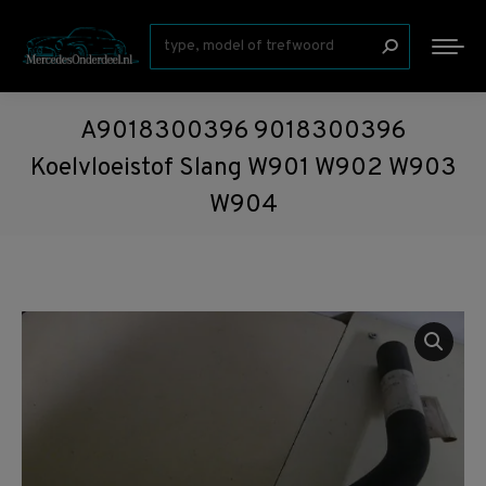
Zoeken:
A9018300396 9018300396
Koelvloeistof Slang W901 W902 W903
W904