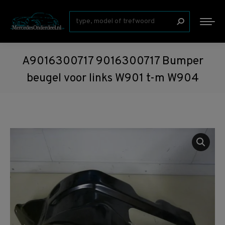
Zoeken:
A9016300717 9016300717 Bumper
beugel voor links W901 t-m W904