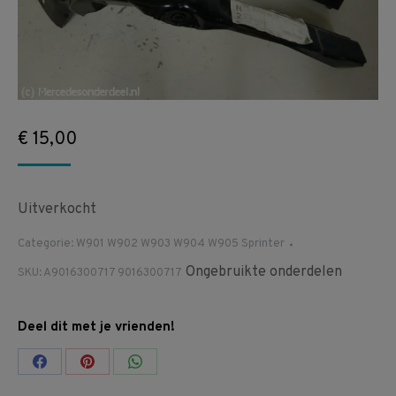
€
15,00
Uitverkocht
Categorie:
W901 W902 W903 W904 W905 Sprinter
Ongebruikte onderdelen
SKU:
A9016300717 9016300717
Deel dit met je vrienden!
Share
Share
Share