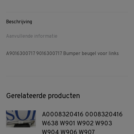
on
on
on
Facebook
Pinterest
WhatsApp
Beschrijving
Aanvullende informatie
A9016300717 9016300717 Bumper beugel voor links
Gerelateerde producten
A0008320416 0008320416
W638 W901 W902 W903
W904 W906 W907