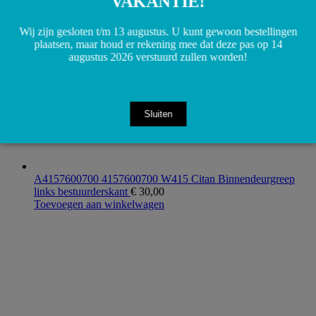
VAKANTIE!
Wij zijn gesloten t/m 13 augustus. U kunt gewoon bestellingen
plaatsen, maar houd er rekening mee dat deze pas op 14
augustus 2026 verstuurd zullen worden!
Sluiten
A4157600700 4157600700 W415 Citan Binnendeurgreep
links bestuurderskant
€
30,00
Toevoegen aan winkelwagen