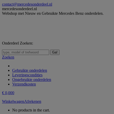
Skip
contact@mercedesonderdeel.nl
to
mercedesonderdeel.nl
content
Webshop met Nieuw en Gebruikte Mercedes Benz onderdelen.
Onderdeel Zoeken:
Zoeken:
Zoeken
Gebruikte onderdelen
Leveringscondities
Ongebruikte onderdelen
Verzendkosten
€
0,00
0
Winkelwagen
Afrekenen
No products in the cart.