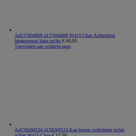
A4157604800 4157604800 W415 Citan Achterdeur
binnengreep links rechts
€
60,00
Toevoegen aan winkelwagen
A4158260524 4158260524 Kap boven verlichting rechts
achter W415 Citan
€
12,50