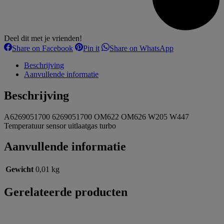
Deel dit met je vrienden!
Share
Share
Share
Share on Facebook
Pin it
Share on WhatsApp
on
on
on
Facebook
Pinterest
WhatsApp
Beschrijving
Aanvullende informatie
Beschrijving
A6269051700 6269051700 OM622 OM626 W205 W447
Temperatuur sensor uitlaatgas turbo
Aanvullende informatie
Gewicht
0,01 kg
Gerelateerde producten