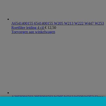
A6541400155 6541400155 W205 W213 W222 W447 W253
Roetfilter leiding 4 cil
€
12,50
Toevoegen aan winkelwagen
A2058301502 2058301502 W205 W213 W238 W253 Slang
circulatie pomp verdeler
€
17,50
Toevoegen aan winkelwagen