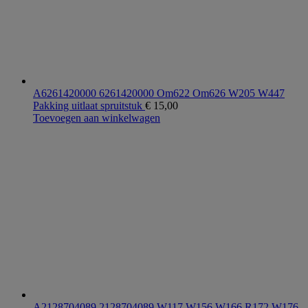
A6261420000 6261420000 Om622 Om626 W205 W447
Pakking uitlaat spruitstuk
€
15,00
Toevoegen aan winkelwagen
A2128704089 2128704089 W117 W156 W166 R172 W176