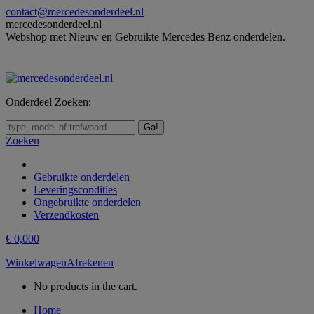
Skip
contact@mercedesonderdeel.nl
to
mercedesonderdeel.nl
content
Webshop met Nieuw en Gebruikte Mercedes Benz onderdelen.
Onderdeel Zoeken:
Zoeken:
Zoeken
Gebruikte onderdelen
Leveringscondities
Ongebruikte onderdelen
Verzendkosten
€
0,00
0
Winkelwagen
Afrekenen
No products in the cart.
Home