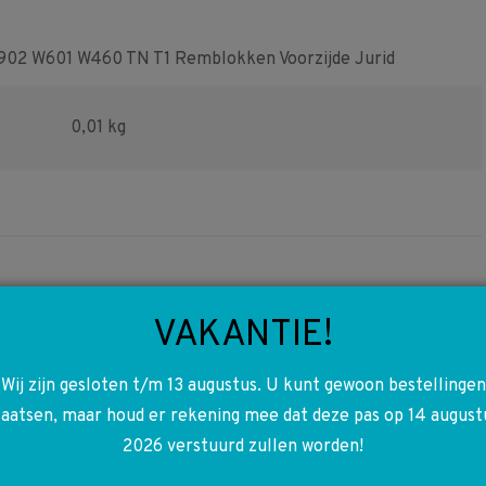
2 W601 W460 TN T1 Remblokken Voorzijde Jurid
0,01 kg
VAKANTIE!
A0015426719 0015426719
Wij zijn gesloten t/m 13 augustus. U kunt gewoon bestellingen
W107 W123 W124 W126
laatsen, maar houd er rekening mee dat deze pas op 14 august
W129 W140 W201 W202
2026 verstuurd zullen worden!
W463 W601 Relais