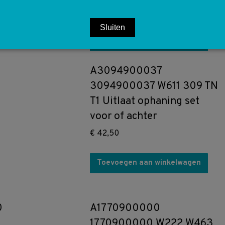
€
50,00
Sluiten
Toevoegen aan winkelwagen
A3094900037
3094900037 W611 309 TN
T1 Uitlaat ophaning set
voor of achter
€
42,50
Toevoegen aan winkelwagen
0
A1770900000
1770900000 W222 W463