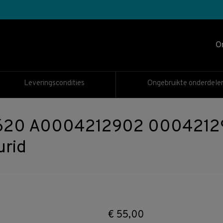
O
Leveringscondities
Ongebruikte onderdele
620 A0004212902 00042129
urid
€
55,00