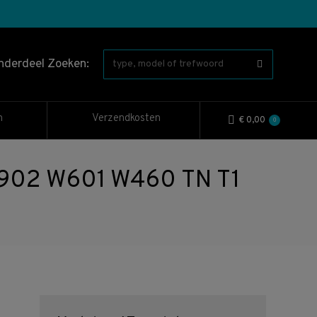
nderdeel Zoeken:
n
Verzendkosten
€
0,00
0
02 W601 W460 TN T1