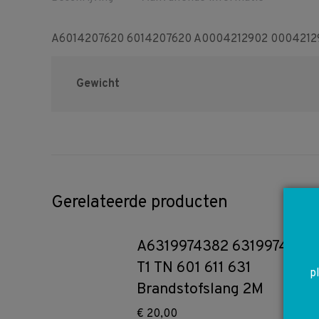
A6014207620 6014207620 A0004212902 000421290
Gewicht
Gerelateerde producten
A6319974382 6319974382
T1 TN 601 611 631
p
Brandstofslang 2M
€
20,00