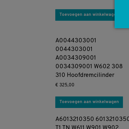
Toevoegen aan winkelwagen
A0044303001
0044303001
A0034309001
0034309001 W602 308
310 Hoofdremcilinder
€
325,00
Toevoegen aan winkelwagen
A6013210350 601321035
T1 TN W611 W901 W902