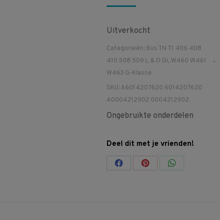
Uitverkocht
Categorieën:
Bus TN T1 406 408
410 508 509 L & D Di
,
W460 W461
W463 G-Klasse
SKU:
A6014207620 6014207620
A0004212902 0004212902
Ongebruikte onderdelen
Deel dit met je vrienden!
Share
Share
Share
on
on
on
Facebook
Pinterest
WhatsApp