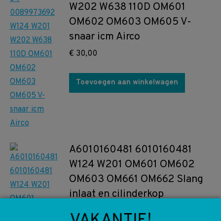
W202 W638 110D OM601
OM602 OM603 OM605 V-
snaar icm Airco
€
30,00
Toevoegen aan winkelwagen
A6010160481 6010160481
W124 W201 OM601 OM602
OM603 OM661 OM662 Slang
inlaat en cilinderkop
€
12,50
VAKANTIE!