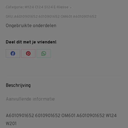
Categorie:
W124 C124 S124 E-Klasse
SKU:
A6010901652 6010901652 OM601 A6010901652
Ongebruikte onderdelen
Deel dit met je vrienden!
Share
Share
Share
on
on
on
Facebook
Pinterest
WhatsApp
Beschrijving
Aanvullende informatie
A6010901652 6010901652 OM601 A6010901652 W124
W201