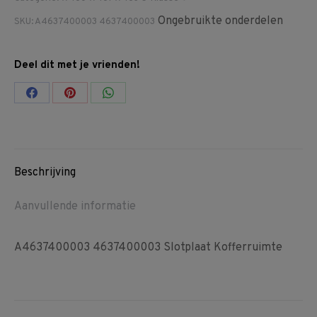
Ongebruikte onderdelen
SKU:
A4637400003 4637400003
Deel dit met je vrienden!
Share
Share
Share
on
on
on
Facebook
Pinterest
WhatsApp
Beschrijving
Aanvullende informatie
A4637400003 4637400003 Slotplaat Kofferruimte