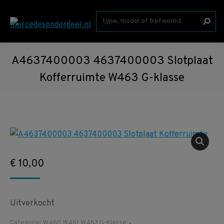
Zoeken:
A4637400003 4637400003 Slotplaat
Kofferruimte W463 G-klasse
€
10,00
Uitverkocht
Categorie:
W460 W461 W463 G-Klasse