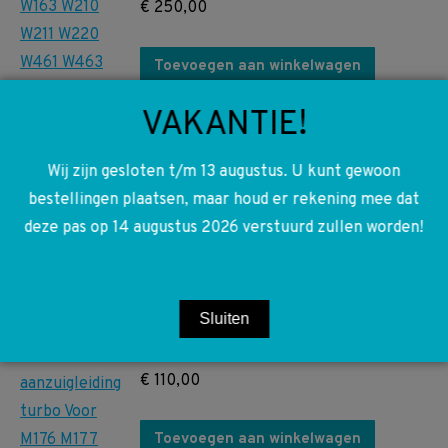
€
250,00
Toevoegen aan winkelwagen
VAKANTIE!
Wij zijn gesloten t/m 13 augustus. U kunt gewoon
bestellingen plaatsen, maar houd er rekening mee dat
deze pas op 14 augustus 2026 verstuurd zullen worden!
A1770900000 1770900000
W222 W463 Olie
aanzuigleiding turbo Voor
Sluiten
M176 M177
€
110,00
Toevoegen aan winkelwagen