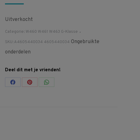
Uitverkocht
Categorie:
W460 W461 W463 G-Klasse
Ongebruikte
SKU:
A4605440034 4605440034
onderdelen
Deel dit met je vrienden!
Share
Share
Share
on
on
on
Facebook
Pinterest
WhatsApp