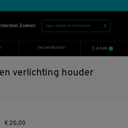
nderdeel Zoeken:
n
Verzendkosten
€
0,00
0
 verlichting houder
€
20,00