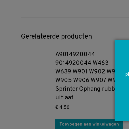
Gerelateerde producten
A9014920044
9014920044 W463
W639 W901 W902 W904
p
W905 W906 W907 W910
Sprinter Ophang rubber
uitlaat
€
4,50
Toevoegen aan winkelwagen