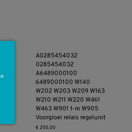
A0285454032
0285454032
A6489000100
us
6489000100 W140
W202 W203 W209 W163
W210 W211 W220 W461
W463 W901 t-m W905
Voorgloei relais regelunit
€
250,00