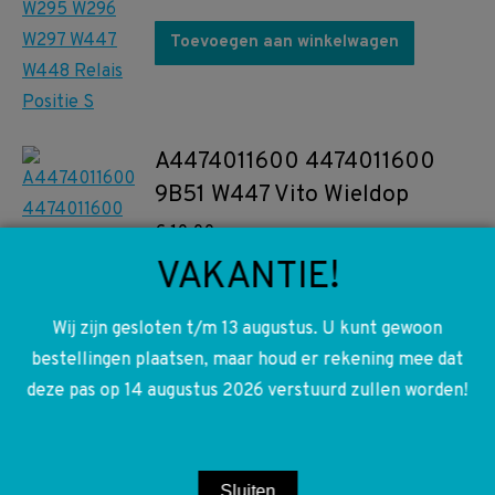
Toevoegen aan winkelwagen
A4474011600 4474011600
9B51 W447 Vito Wieldop
€
10,00
VAKANTIE!
Toevoegen aan winkelwagen
Wij zijn gesloten t/m 13 augustus. U kunt gewoon
bestellingen plaatsen, maar houd er rekening mee dat
A6396101326 6396101326
deze pas op 14 augustus 2026 verstuurd zullen worden!
W639 W447 Vito Viano
Versterking achter balk zijkant
links
Sluiten