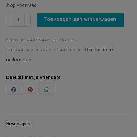
2 op voorraad
A4479891200
Toevoegen aan winkelwagen
64
9C26
Categorie:
W447 W448 Vito V-klasse
4479891200
Ongebruikte
SKU:
A4479891200 64 9C26 4479891200
W447
Deurstijl
onderdelen
portier
bekleding
Deel dit met je vrienden!
plakfolie
Share
Share
Share
rechts
buiten
on
on
on
aantal
Facebook
Pinterest
WhatsApp
Beschrijving