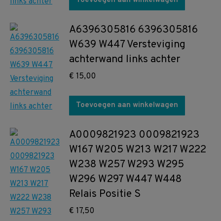
Toevoegen aan winkelwagen
A6396305816 6396305816
W639 W447 Versteviging
achterwand links achter
€
15,00
Toevoegen aan winkelwagen
A0009821923 0009821923
W167 W205 W213 W217 W222
W238 W257 W293 W295
W296 W297 W447 W448
Relais Positie S
€
17,50