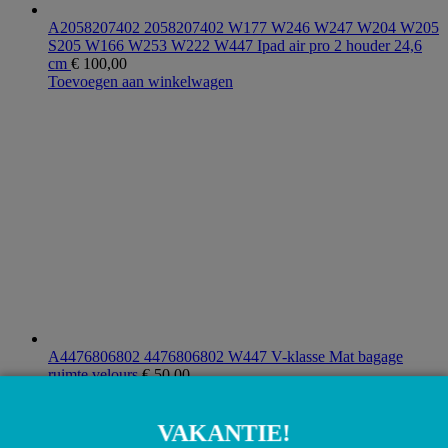
A2058207402 2058207402 W177 W246 W247 W204 W205
S205 W166 W253 W222 W447 Ipad air pro 2 houder 24,6
cm
€
100,00
Toevoegen aan winkelwagen
A4476806802 4476806802 W447 V-klasse Mat bagage
ruimte velours
€
50,00
Toevoegen aan winkelwagen
VAKANTIE!