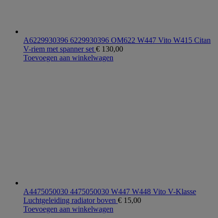
A6229930396 6229930396 OM622 W447 Vito W415 Citan
V-riem met spanner set
€
130,00
Toevoegen aan winkelwagen
A4475050030 4475050030 W447 W448 Vito V-Klasse
Luchtgeleiding radiator boven
€
15,00
Toevoegen aan winkelwagen