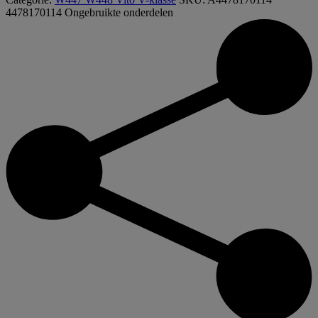
109
4478170114
Ongebruikte onderdelen
CDI
Typeteken
aantal