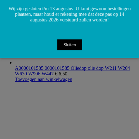
Wij zijn gesloten t/m 13 augustus. U kunt gewoon bestellingen
plaatsen, maar houd er rekening mee dat deze pas op 14
augustus 2026 verstuurd zullen worden!
Sluiten
A0000101585 0000101585 Oliedop olie dop W211 W204
W639 W906 W447
€
6,50
Toevoegen aan winkelwagen