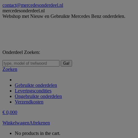
Skip
contact@mercedesonderdeel.nl
to
mercedesonderdeel.nl
content
Webshop met Nieuw en Gebruikte Mercedes Benz onderdelen.
Onderdeel Zoeken:
Zoeken:
Zoeken
Gebruikte onderdelen
Leveringscondities
Ongebruikte onderdelen
Verzendkosten
€
0,00
0
Winkelwagen
Afrekenen
No products in the cart.