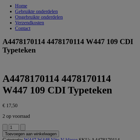
Home
Gebruikte onderdelen
Ongebruikte onderdelen
Verzendkosten
Contact
A4478170114 4478170114 W447 109 CDI
Typeteken
A4478170114 4478170114
W447 109 CDI Typeteken
€
17,50
2 op voorraad
A4478170114
4478170114
Toevoegen aan winkelwagen
W447
Categorie:
W447 W448 Vito V-klasse
SKU:
A4478170114