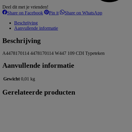
Deel dit met je vrienden!
Share
Share
Share
Share on Facebook
Pin it
Share on WhatsApp
on
on
on
Facebook
Pinterest
WhatsApp
Beschrijving
Aanvullende informatie
Beschrijving
A4478170114 4478170114 W447 109 CDI Typeteken
Aanvullende informatie
Gewicht
0,01 kg
Gerelateerde producten