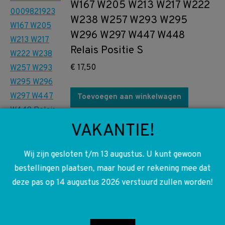
W167 W205 W213 W217 W222
W238 W257 W293 W295
W296 W297 W447 W448
Relais Positie S
€
17,50
Toevoegen aan winkelwagen
VAKANTIE!
A6261420000 6261420000
Wij zijn gesloten t/m 13 augustus. U kunt gewoon
Om622 Om626 W205 W447
bestellingen plaatsen, maar houd er rekening mee dat
Pakking uitlaat spruitstuk
deze pas op 14 augustus 2026 verstuurd zullen worden!
€
15,00