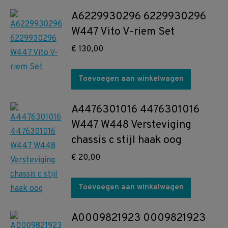
A6229930296 6229930296
W447 Vito V-riem Set
€
130,00
Toevoegen aan winkelwagen
A4476301016 4476301016
W447 W448 Versteviging
chassis c stijl haak oog
€
20,00
Toevoegen aan winkelwagen
A0009821923 0009821923