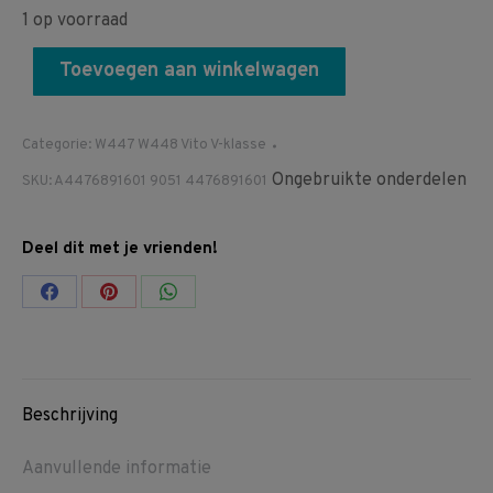
1 op voorraad
Toevoegen aan winkelwagen
Categorie:
W447 W448 Vito V-klasse
Ongebruikte onderdelen
SKU:
A4476891601 9051 4476891601
Deel dit met je vrienden!
Share
Share
Share
on
on
on
Facebook
Pinterest
WhatsApp
Beschrijving
Aanvullende informatie