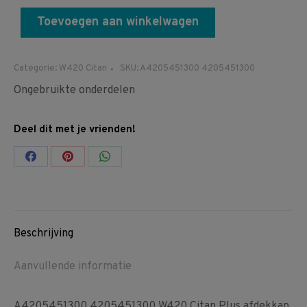
Toevoegen aan winkelwagen
Categorie:
W420 Citan
SKU:
A4205451300 4205451300
Ongebruikte onderdelen
Deel dit met je vrienden!
Share
Share
Share
on
on
on
Facebook
Pinterest
WhatsApp
Beschrijving
Aanvullende informatie
A4205451300 4205451300 W420 Citan Plus afdekkap