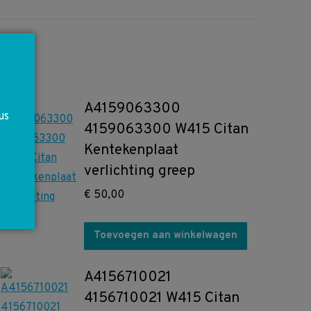
A4159063300
us
4159063300 W415 Citan
Kentekenplaat
verlichting greep
€
50,00
Toevoegen aan winkelwagen
A4156710021
4156710021 W415 Citan