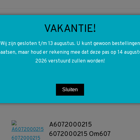
VAKANTIE!
Wij zijn gesloten t/m 13 augustus. U kunt gewoon bestellingen
A4154621123 4154621123
laatsen, maar houd er rekening mee dat deze pas op 14 august
W415 Citan Stuurkolom
2026 verstuurd zullen worden!
bekleding
€
5,00
Sluiten
Toevoegen aan winkelwagen
A6072000215
6072000215 Om607