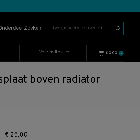
Onderdeel Zoeken:
Verzendkosten
€
0,00
0
laat boven radiator
€
25,00