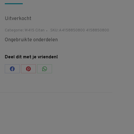
Uitverkocht
Categorie:
W415 Citan
SKU:
A4158850800 4158850800
Ongebruikte onderdelen
Deel dit met je vrienden!
Share
Share
Share
on
on
on
Facebook
Pinterest
WhatsApp