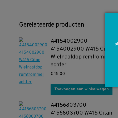
Gerelateerde producten
A4154002900
p
4154002900 W415 Citan
Wielnaafdop remtrommel
achter
€
15,00
Toevoegen aan winkelwagen
A4156803700
4156803700 W415 Citan