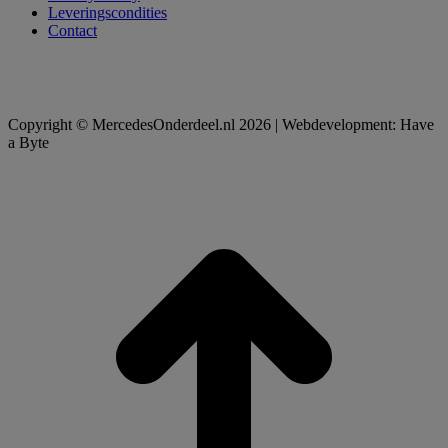
Leveringscondities
Contact
Copyright © MercedesOnderdeel.nl 2026 | Webdevelopment: Have
a Byte
t
T