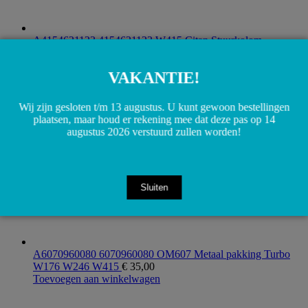
A4154621123 4154621123 W415 Citan Stuurkolom
bekleding
€
5,00
Toevoegen aan winkelwagen
VAKANTIE!
Wij zijn gesloten t/m 13 augustus. U kunt gewoon bestellingen
plaatsen, maar houd er rekening mee dat deze pas op 14
augustus 2026 verstuurd zullen worden!
Sluiten
A6070960080 6070960080 OM607 Metaal pakking Turbo
W176 W246 W415
€
35,00
Toevoegen aan winkelwagen