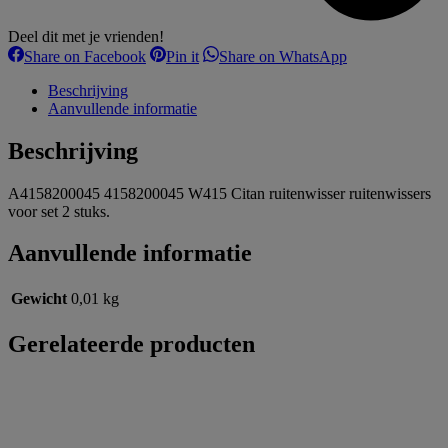
Deel dit met je vrienden!
Share
Share
Share
Share on Facebook
Pin it
Share on WhatsApp
on
on
on
Facebook
Pinterest
WhatsApp
Beschrijving
Aanvullende informatie
Beschrijving
A4158200045 4158200045 W415 Citan ruitenwisser ruitenwissers
voor set 2 stuks.
Aanvullende informatie
Gewicht
0,01 kg
Gerelateerde producten