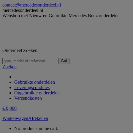
Skip
contact@mercedesonderdeel.nl
to
mercedesonderdeel.nl
content
Webshop met Nieuw en Gebruikte Mercedes Benz onderdelen.
Onderdeel Zoeken:
Zoeken:
Zoeken
Gebruikte onderdelen
Leveringscondities
Ongebruikte onderdelen
Verzendkosten
€
0,00
0
Winkelwagen
Afrekenen
No products in the cart.