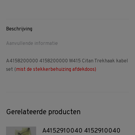
on
on
on
Facebook
Pinterest
WhatsApp
Beschrijving
Aanvullende informatie
A4158200000 4158200000 W415 Citan Trekhaak kabel
set (
mist de stekkerbehuizing afdekdoos)
Gerelateerde producten
A4152910040 4152910040