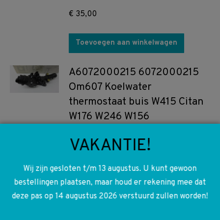
€
35,00
Toevoegen aan winkelwagen
A6072000215 6072000215
Om607 Koelwater
thermostaat buis W415 Citan
W176 W246 W156
€
65,00
VAKANTIE!
Toevoegen aan winkelwagen
Wij zijn gesloten t/m 13 augustus. U kunt gewoon
bestellingen plaatsen, maar houd er rekening mee dat
A4157400016 4157400016
deze pas op 14 augustus 2026 verstuurd zullen worden!
W415 Citan Portier vanger