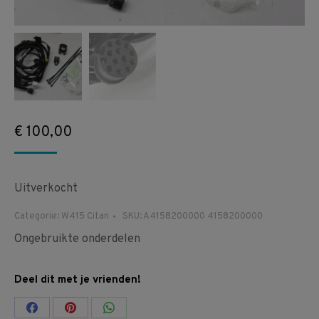
€
100,00
Uitverkocht
Categorie:
W415 Citan
SKU:
A4158200000 4158200000
Ongebruikte onderdelen
Deel dit met je vrienden!
Share
Share
Share