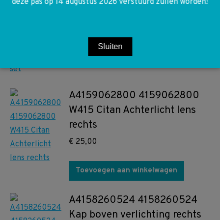
deze pas op 14 augustus 2026 verstuurd zullen worden!
V-riem met spanner set
€
130,00
Sluiten
Toevoegen aan winkelwagen
A4159062800 4159062800
W415 Citan Achterlicht lens
rechts
€
25,00
Toevoegen aan winkelwagen
A4158260524 4158260524
Kap boven verlichting rechts