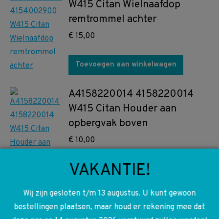
W415 Citan Wielnaafdop
remtrommel achter
€
15,00
Toevoegen aan winkelwagen
A4158220014 4158220014
W415 Citan Houder aan
opbergvak boven
€
10,00
VAKANTIE!
Toevoegen aan winkelwagen
Wij zijn gesloten t/m 13 augustus. U kunt gewoon
A6229930396 6229930396
bestellingen plaatsen, maar houd er rekening mee dat
OM622 W447 Vito W415 Citan