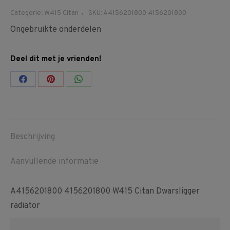
Categorie:
W415 Citan
SKU:
A4156201800 4156201800
Ongebruikte onderdelen
Deel dit met je vrienden!
Share
Share
Share
on
on
on
Facebook
Pinterest
WhatsApp
Beschrijving
Aanvullende informatie
A4156201800 4156201800 W415 Citan Dwarsligger
radiator