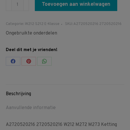
A2720520216
Toevoegen aan winkelwagen
2720520216
W212
Categorie:
W212 S212 E-Klasse
SKU:
A2720520216 2720520216
M272
Ongebruikte onderdelen
M273
Ketting
Deel dit met je vrienden!
geleider
rechts
Share
Share
Share
boven
on
on
on
aantal
Facebook
Pinterest
WhatsApp
Beschrijving
Aanvullende informatie
A2720520216 2720520216 W212 M272 M273 Ketting