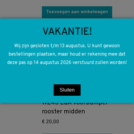
Toevoegen aan winkelwagen
VAKANTIE!
A2476909102 2476909102
W213 W243 W247 Sierlijst
Wij zijn gesloten t/m 13 augustus. U kunt gewoon
panorama dak links
bestellingen plaatsen, maar houd er rekening mee dat
€
65,00
deze pas op 14 augustus 2026 verstuurd zullen worden!
Toevoegen aan winkelwagen
Sluiten
A2438852401 2438852401
W243 EQA Voorbumper
rooster midden
€
20,00