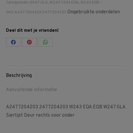
Categorieën:
H247 GLA
,
W243 C243 EQA
,
W243 EQB
Ongebruikte onderdelen
SKU:
A2477204203 2477204203
Deel dit met je vrienden!
Share
Share
Share
on
on
on
Facebook
Pinterest
WhatsApp
Beschrijving
Aanvullende informatie
A2477204203 2477204203 W243 EQA EQB W247 GLA
Sierlijst Deur rechts voor onder