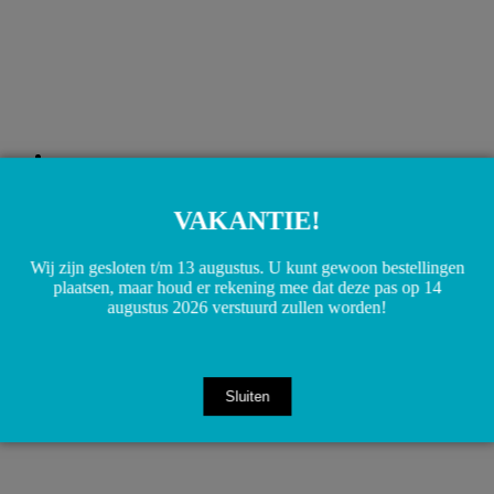
A2465011258 2465011258 W117 W156 W176 W246 Slang
Olie koeler circulatie pomp
€
19,00
VAKANTIE!
Toevoegen aan winkelwagen
Wij zijn gesloten t/m 13 augustus. U kunt gewoon bestellingen
plaatsen, maar houd er rekening mee dat deze pas op 14
augustus 2026 verstuurd zullen worden!
Sluiten