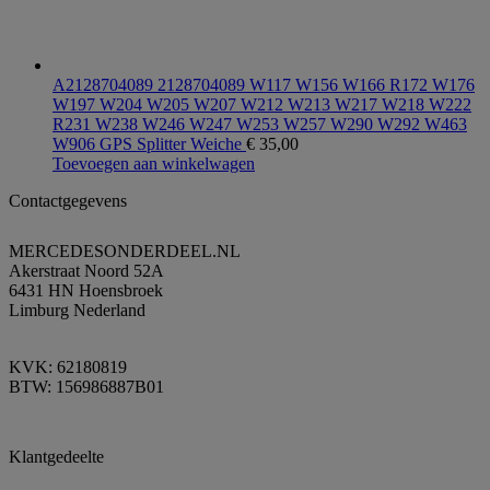
A2128704089 2128704089 W117 W156 W166 R172 W176
W197 W204 W205 W207 W212 W213 W217 W218 W222
R231 W238 W246 W247 W253 W257 W290 W292 W463
W906 GPS Splitter Weiche
€
35,00
Toevoegen aan winkelwagen
Contactgegevens
MERCEDESONDERDEEL.NL
Akerstraat Noord 52A
6431 HN Hoensbroek
Limburg Nederland
KVK: 62180819
BTW: 156986887B01
Klantgedeelte