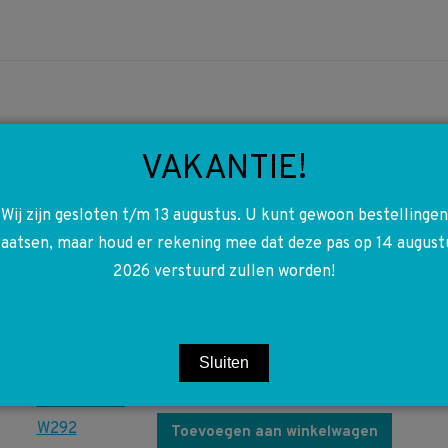
VAKANTIE!
A1668210351
Wij zijn gesloten t/m 13 augustus. U kunt gewoon bestellingen
1668210351 Druksensor
laatsen, maar houd er rekening mee dat deze pas op 14 august
Airbag Deur
2026 verstuurd zullen worden!
Links/Rechts W117 W156
W166 W176 W242 W246
W292
Sluiten
€
20,00
Toevoegen aan winkelwagen