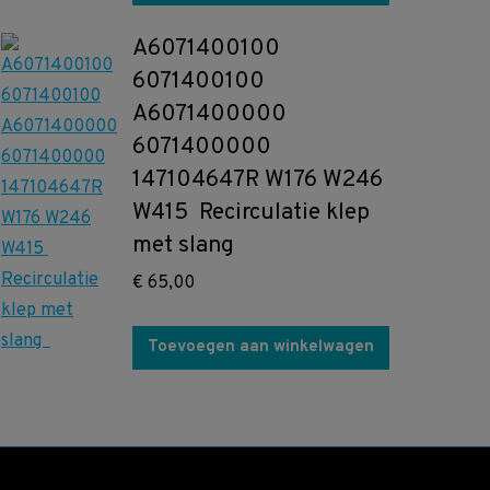
A6071400100
6071400100
A6071400000
6071400000
147104647R W176 W246
W415 Recirculatie klep
met slang
€
65,00
Toevoegen aan winkelwagen