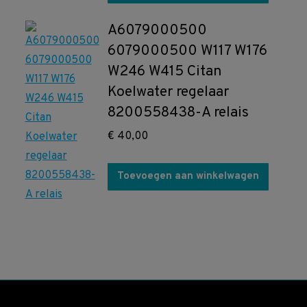
A6079000500
6079000500 W117 W176
W246 W415 Citan
Koelwater regelaar
8200558438-A relais
€
40,00
Toevoegen aan winkelwagen