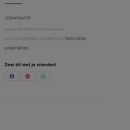
Uitverkocht
Categorie:
W246 W242 B-klasse
Gebruikte
SKU:
A2468850822 2468850822
onderdelen
Deel dit met je vrienden!
Share
Share
Share
on
on
on
Facebook
Pinterest
WhatsApp