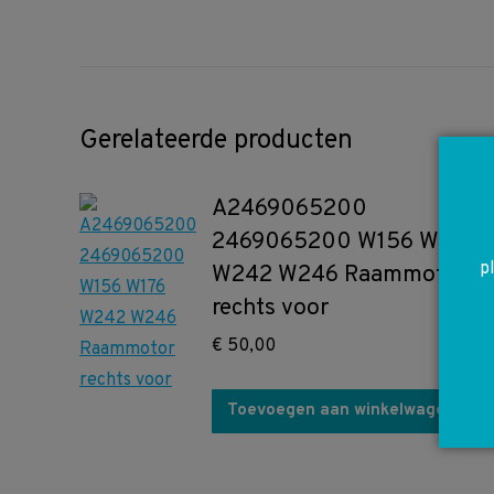
Gerelateerde producten
A2469065200
2469065200 W156 W176
p
W242 W246 Raammotor
rechts voor
€
50,00
Toevoegen aan winkelwagen