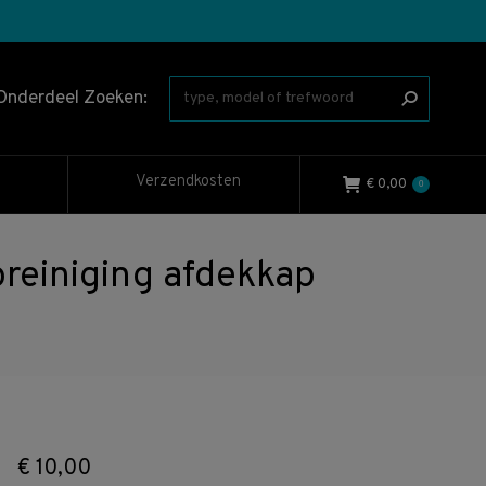
Onderdeel Zoeken:
Verzendkosten
€
0,00
0
einiging afdekkap
€
10,00