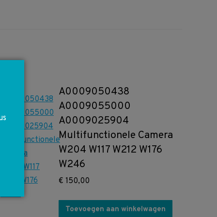
A0009050438
A0009055000
us
A0009025904
Multifunctionele Camera
W204 W117 W212 W176
W246
€
150,00
Toevoegen aan winkelwagen