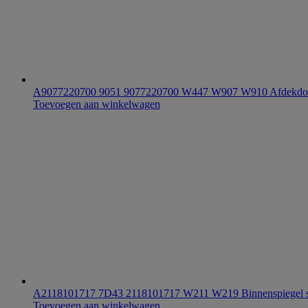
A9077220700 9051 9077220700 W447 W907 W910 Afdekdop
Toevoegen aan winkelwagen
A2118101717 7D43 2118101717 W211 W219 Binnenspiegel s
Toevoegen aan winkelwagen