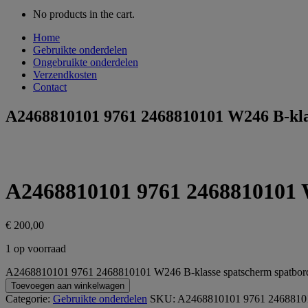
No products in the cart.
Home
Gebruikte onderdelen
Ongebruikte onderdelen
Verzendkosten
Contact
A2468810101 9761 2468810101 W246 B-klas
A2468810101 9761 2468810101 W
€
200,00
1 op voorraad
A2468810101 9761 2468810101 W246 B-klasse spatscherm spatbord 
Toevoegen aan winkelwagen
Categorie:
Gebruikte onderdelen
SKU:
A2468810101 9761 2468810