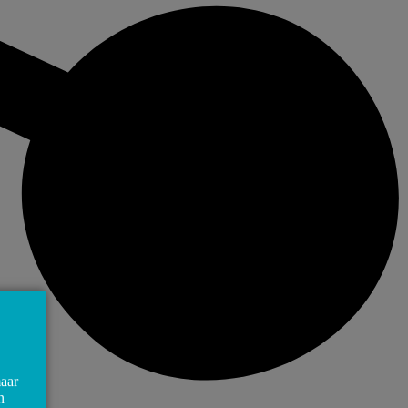
maar
n