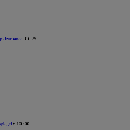
 deurpaneel
€
0,25
piegel
€
100,00