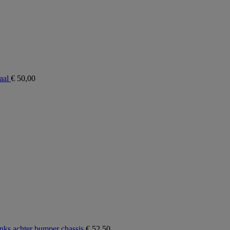
aal
€
50,00
ks achter bumper chassis
€
52,50