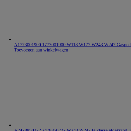
A1773001900 1773001900 W118 W177 W243 W247 Gasped
Toevoegen aan winkelwagen
A2478850222 2478850222 W243 W247 B-klasse afdekrand lin