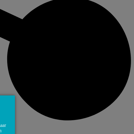
maar
n